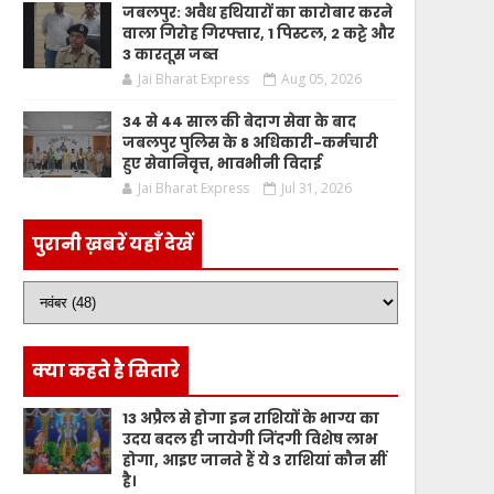
जबलपुर: अवैध हथियारों का कारोबार करने
वाला गिरोह गिरफ्तार, 1 पिस्टल, 2 कट्टे और
3 कारतूस जब्त
Jai Bharat Express
Aug 05, 2026
34 से 44 साल की बेदाग सेवा के बाद
जबलपुर पुलिस के 8 अधिकारी-कर्मचारी
हुए सेवानिवृत्त, भावभीनी विदाई
Jai Bharat Express
Jul 31, 2026
पुरानी ख़बरें यहाँ देखें
क्या कहते है सितारे
13 अप्रैल से होगा इन राशियों के भाग्य का
उदय बदल ही जायेगी जिंदगी विशेष लाभ
होगा, आइए जानते हैं ये 3 राशियां कौन सीं
है।