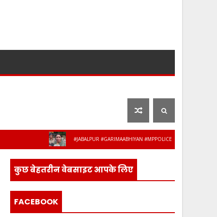
लाइफ स्टाइल
फ़िल्मी दुनिया
#JABALPUR #GARIMAABHIYAN #MPPOLICE #WOMENSAFETY #STUDENTSAFETY #
 अधिकारी-कर्मचारी हुए सेवानिवृत्त, भावभीनी विदा
कुछ बेहतरीन वेबसाइट आपके लिए
FACEBOOK