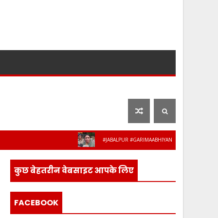
लाइफ स्टाइल
फ़िल्मी दुनिया
#JABALPUR #GARIMAABHIYAN #MPPOLICE #WOMENSAFET
कुछ बेहतरीन वेबसाइट आपके लिए
FACEBOOK