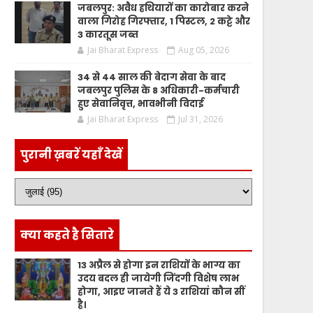
जबलपुर: अवैध हथियारों का कारोबार करने
वाला गिरोह गिरफ्तार, 1 पिस्टल, 2 कट्टे और
3 कारतूस जब्त
Jai Bharat Express
Aug 05, 2026
34 से 44 साल की बेदाग सेवा के बाद
जबलपुर पुलिस के 8 अधिकारी-कर्मचारी
हुए सेवानिवृत्त, भावभीनी विदाई
Jai Bharat Express
Jul 31, 2026
पुरानी ख़बरें यहाँ देखें
क्या कहते है सितारे
13 अप्रैल से होगा इन राशियों के भाग्य का
उदय बदल ही जायेगी जिंदगी विशेष लाभ
होगा, आइए जानते हैं ये 3 राशियां कौन सीं
है।