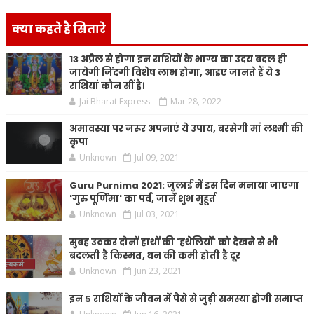
क्या कहते है सितारे
13 अप्रैल से होगा इन राशियों के भाग्य का उदय बदल ही
जायेगी जिंदगी विशेष लाभ होगा, आइए जानते हैं ये 3
राशियां कौन सीं है।
Jai Bharat Express
Mar 28, 2022
अमावस्या पर जरूर अपनाएं ये उपाय, बरसेगी मां लक्ष्मी की
कृपा
Unknown
Jul 09, 2021
Guru Purnima 2021: जुलाई में इस दिन मनाया जाएगा
'गुरु पूर्णिमा' का पर्व, जानें शुभ मुहूर्त
Unknown
Jul 03, 2021
सुबह उठकर दोनों हाथों की 'हथेलियों' को देखने से भी
बदलती है किस्मत, धन की कमी होती है दूर
Unknown
Jun 23, 2021
इन 5 राशियों के जीवन में पैसे से जुड़ी समस्या होगी समाप्त