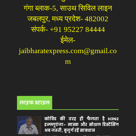
गंगा ब्लाक-5, साउथ सिविल लाइन
जबलपुर, मध्य प्रदेश- 482002
संपर्क- +91 95227 84444
ईमेल-
jaibharatexpress.com@gmail.co
m
लाइफ स्टाइल
कोविड की तरह ही फैलता है H3N2
इन्फ्लूएंजा- मास्क और सोशल डिस्टेंसिंग
अब जरूरी, बुजुर्ग रहें सावधान