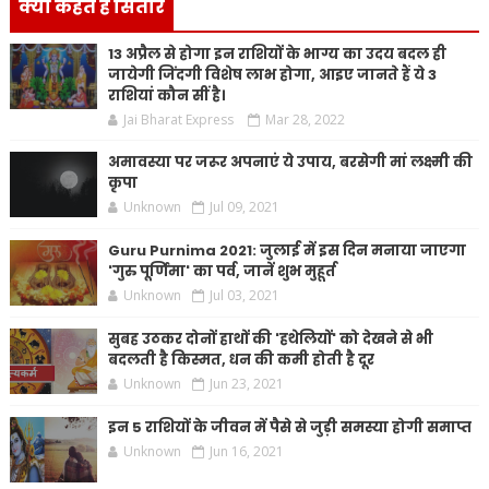
क्या कहते है सितारे
13 अप्रैल से होगा इन राशियों के भाग्य का उदय बदल ही
जायेगी जिंदगी विशेष लाभ होगा, आइए जानते हैं ये 3
राशियां कौन सीं है।
Jai Bharat Express
Mar 28, 2022
अमावस्या पर जरूर अपनाएं ये उपाय, बरसेगी मां लक्ष्मी की
कृपा
Unknown
Jul 09, 2021
Guru Purnima 2021: जुलाई में इस दिन मनाया जाएगा
'गुरु पूर्णिमा' का पर्व, जानें शुभ मुहूर्त
Unknown
Jul 03, 2021
सुबह उठकर दोनों हाथों की 'हथेलियों' को देखने से भी
बदलती है किस्मत, धन की कमी होती है दूर
Unknown
Jun 23, 2021
इन 5 राशियों के जीवन में पैसे से जुड़ी समस्या होगी समाप्त
Unknown
Jun 16, 2021