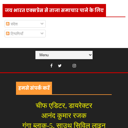
जय भारत एक्सप्रेस से ताजा समाचार पाने के लिए
संदेश
टिप्पणियाँ
हमसे संपर्क करें
चीफ एडिटर, डायरेक्टर
आनंद कुमार रजक
गंगा ब्लाक-5, साउथ सिविल लाइन