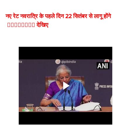
नए रेट नवरात्रि के पहले दिन 22 सितंबर से लागू होंगे
👇🏻👇🏻👇🏻👇🏻 देखिए