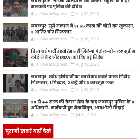
जबलपुर में 'गरिमा अभियान' की सख्ती: स्कूलों के बाहर
मनचलों पर पुलिस की दबिश
Jai Bharat Express
Aug 07, 2026
जबलपुर: सूने मकान में 31.65 लाख की चोरी का खुलासा,
3 शातिर चोर गिरफ्तार
Jai Bharat Express
Aug 06, 2026
बिना थर्ड पार्टी इंश्योरेंस नहीं मिलेगा पेट्रोल-डीजल? सुप्रीम
कोर्ट ने केंद्र और IRDAI को दिए बड़े निर्देश
Jai Bharat Express
Aug 06, 2026
जबलपुर: अवैध हथियारों का कारोबार करने वाला गिरोह
गिरफ्तार, 1 पिस्टल, 2 कट्टे और 3 कारतूस जब्त
Jai Bharat Express
Aug 05, 2026
34 से 44 साल की बेदाग सेवा के बाद जबलपुर पुलिस के 8
अधिकारी-कर्मचारी हुए सेवानिवृत्त, भावभीनी विदाई
Jai Bharat Express
Jul 31, 2026
पुरानी ख़बरें यहाँ देखें