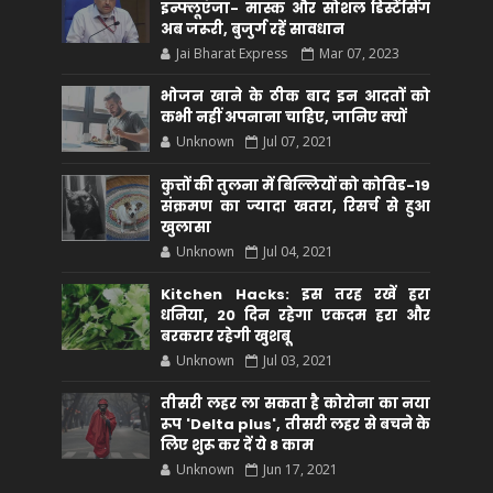
इन्फ्लूएंजा- मास्क और सोशल डिस्टेंसिंग
अब जरूरी, बुजुर्ग रहें सावधान
Jai Bharat Express
Mar 07, 2023
भोजन खाने के ठीक बाद इन आदतों को
कभी नहीं अपनाना चाहिए, जानिए क्यों
Unknown
Jul 07, 2021
कुत्तों की तुलना में बिल्लियों को कोविड-19
संक्रमण का ज्यादा खतरा, रिसर्च से हुआ
खुलासा
Unknown
Jul 04, 2021
Kitchen Hacks: इस तरह रखें हरा
धनिया, 20 दिन रहेगा एकदम हरा और
बरकरार रहेगी खुशबू
Unknown
Jul 03, 2021
तीसरी लहर ला सकता है कोरोना का नया
रूप 'Delta plus', तीसरी लहर से बचने के
लिए शुरू कर दें ये 8 काम
Unknown
Jun 17, 2021