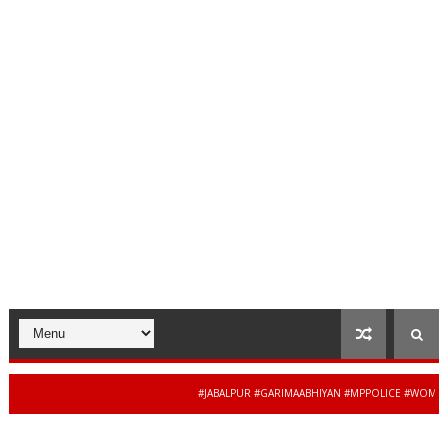
#JABALPUR #GARIMAABHIYAN #MPPOLICE #WOMENSAFE