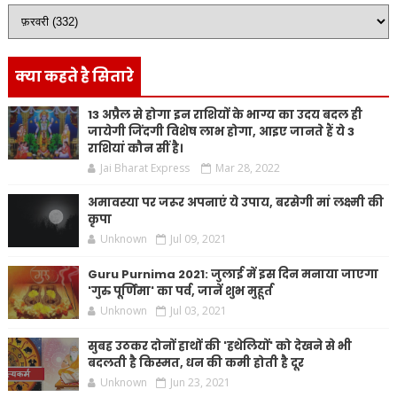
क्या कहते है सितारे
13 अप्रैल से होगा इन राशियों के भाग्य का उदय बदल ही
जायेगी जिंदगी विशेष लाभ होगा, आइए जानते हैं ये 3
राशियां कौन सीं है।
Jai Bharat Express
Mar 28, 2022
अमावस्या पर जरूर अपनाएं ये उपाय, बरसेगी मां लक्ष्मी की
कृपा
Unknown
Jul 09, 2021
Guru Purnima 2021: जुलाई में इस दिन मनाया जाएगा
'गुरु पूर्णिमा' का पर्व, जानें शुभ मुहूर्त
Unknown
Jul 03, 2021
सुबह उठकर दोनों हाथों की 'हथेलियों' को देखने से भी
बदलती है किस्मत, धन की कमी होती है दूर
Unknown
Jun 23, 2021