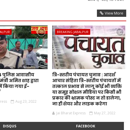
View More
BALPUR
BREAKING JABALPUR
44 पुलिस आवासीय
त्रि-स्तरीय पंचायत चुनाव : आदर्श
ंत्री अमित शाह द्वारा
आचार संहिता त्रि-स्तरीय पंचायतों में
ं किया गया ई-
तत्काल प्रभाव से लागू कोई भी व्यक्ति
ं
या समूह सोशल मीडिया पर किसी भी
प्रकार की भ्रामक पोस्ट न तो डालेगा,
press
Aug 23, 2022
ना ही शेयर और लाइक करेगा
Jai Bharat Express
May 27, 2022
DISQUS
FACEBOOK