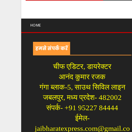
HOME
हमसे संपर्क करें
चीफ एडिटर, डायरेक्टर
आनंद कुमार रजक
गंगा ब्लाक-5, साउथ सिविल लाइन
जबलपुर, मध्य प्रदेश- 482002
संपर्क- +91 95227 84444
ईमेल-
jaibharatexpress.com@gmail.co