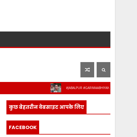
लाइफ स्टाइल
फ़िल्मी दुनिया
#JABALPUR #GARIMAABHIYAN #MPPOLICE #WOMENSAFE
कुछ बेहतरीन वेबसाइट आपके लिए
FACEBOOK