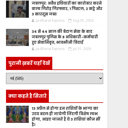
जबलपुर: अवैध हथियारों का कारोबार करने
वाला गिरोह गिरफ्तार, 1 पिस्टल, 2 कट्टे और
3 कारतूस जब्त
Jai Bharat Express
Aug 05, 2026
34 से 44 साल की बेदाग सेवा के बाद
जबलपुर पुलिस के 8 अधिकारी-कर्मचारी
हुए सेवानिवृत्त, भावभीनी विदाई
Jai Bharat Express
Jul 31, 2026
पुरानी ख़बरें यहाँ देखें
क्या कहते है सितारे
13 अप्रैल से होगा इन राशियों के भाग्य का
उदय बदल ही जायेगी जिंदगी विशेष लाभ
होगा, आइए जानते हैं ये 3 राशियां कौन सीं
है।