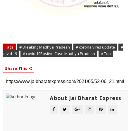
Tags
# Breaking Madhya Pradesh
# corona vires update
#
covid 19
# covid 19Positve Case Madhya Pradesh
# Top
Share This
About Jai Bharat Express