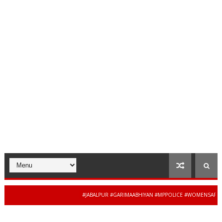
#JABALPUR #GARIMAABHIYAN #MPPOLICE #WOMENSAFETY #STU
34 से 44 साल की बेदाग सेवा 
DHYAPRADESH #JAIBHARATEXPRESS