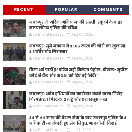
RECENT
POPULAR
COMMENTS
जबलपुर में 'गरिमा अभियान' की सख्ती: स्कूलों के बाहर
मनचलों पर पुलिस की दबिश
Jai Bharat Express
Aug 07, 2026
जबलपुर: सूने मकान में 31.65 लाख की चोरी का खुलासा,
3 शातिर चोर गिरफ्तार
Jai Bharat Express
Aug 06, 2026
बिना थर्ड पार्टी इंश्योरेंस नहीं मिलेगा पेट्रोल-डीजल? सुप्रीम
कोर्ट ने केंद्र और IRDAI को दिए बड़े निर्देश
Jai Bharat Express
Aug 06, 2026
जबलपुर: अवैध हथियारों का कारोबार करने वाला गिरोह
गिरफ्तार, 1 पिस्टल, 2 कट्टे और 3 कारतूस जब्त
Jai Bharat Express
Aug 05, 2026
34 से 44 साल की बेदाग सेवा के बाद जबलपुर पुलिस के 8
अधिकारी-कर्मचारी हुए सेवानिवृत्त, भावभीनी विदाई
Jai Bharat Express
Jul 31, 2026