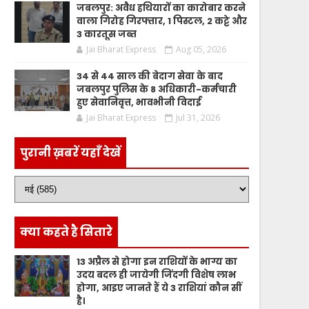
जबलपुर: अवैध हथियारों का कारोबार करने
वाला गिरोह गिरफ्तार, 1 पिस्टल, 2 कट्टे और
3 कारतूस जब्त
Jai Bharat Express
Aug 05, 2026
34 से 44 साल की बेदाग सेवा के बाद
जबलपुर पुलिस के 8 अधिकारी-कर्मचारी
हुए सेवानिवृत्त, भावभीनी विदाई
Jai Bharat Express
Jul 31, 2026
पुरानी ख़बरें यहाँ देखें
क्या कहते है सितारे
13 अप्रैल से होगा इन राशियों के भाग्य का
उदय बदल ही जायेगी जिंदगी विशेष लाभ
होगा, आइए जानते हैं ये 3 राशियां कौन सीं
है।