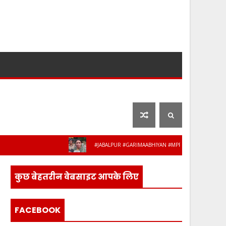
लाइफ स्टाइल
फ़िल्मी दुनिया
#JABALPUR #GARIMAABHIYAN #MPPOLICE #WOMENSAFETY #ST
कुछ बेहतरीन वेबसाइट आपके लिए
FACEBOOK