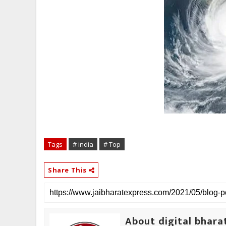
Tags
# india
# Top
Share This
About digital bhara