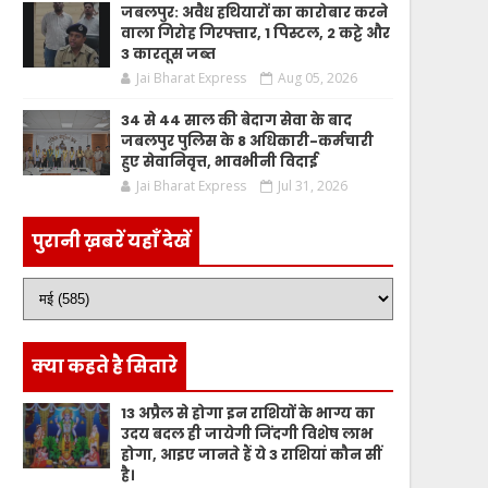
जबलपुर: अवैध हथियारों का कारोबार करने
वाला गिरोह गिरफ्तार, 1 पिस्टल, 2 कट्टे और
3 कारतूस जब्त
Jai Bharat Express
Aug 05, 2026
34 से 44 साल की बेदाग सेवा के बाद
जबलपुर पुलिस के 8 अधिकारी-कर्मचारी
हुए सेवानिवृत्त, भावभीनी विदाई
Jai Bharat Express
Jul 31, 2026
पुरानी ख़बरें यहाँ देखें
क्या कहते है सितारे
13 अप्रैल से होगा इन राशियों के भाग्य का
उदय बदल ही जायेगी जिंदगी विशेष लाभ
होगा, आइए जानते हैं ये 3 राशियां कौन सीं
है।