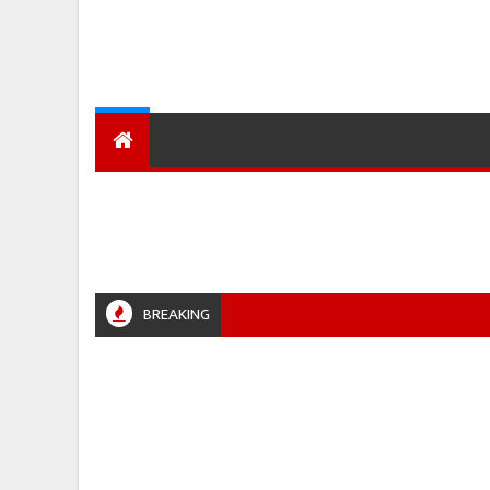
देश
हमारा शहर
प्रादेशिक ख़बरें
BREAKING
 #JABALPURPOLICE #RETIREMENT #POLICENEWS #MADHYAPRADESH #JAIBHARATEXPRESS