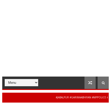
#JABALPUR #GARIMAABHIYAN #MPPOLICE #WOMEN