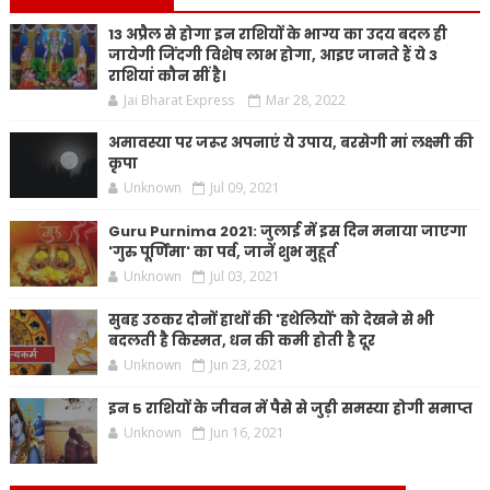
13 अप्रैल से होगा इन राशियों के भाग्य का उदय बदल ही
जायेगी जिंदगी विशेष लाभ होगा, आइए जानते हैं ये 3
राशियां कौन सीं है।
Jai Bharat Express
Mar 28, 2022
अमावस्या पर जरूर अपनाएं ये उपाय, बरसेगी मां लक्ष्मी की
कृपा
Unknown
Jul 09, 2021
Guru Purnima 2021: जुलाई में इस दिन मनाया जाएगा
'गुरु पूर्णिमा' का पर्व, जानें शुभ मुहूर्त
Unknown
Jul 03, 2021
सुबह उठकर दोनों हाथों की 'हथेलियों' को देखने से भी
बदलती है किस्मत, धन की कमी होती है दूर
Unknown
Jun 23, 2021
इन 5 राशियों के जीवन में पैसे से जुड़ी समस्या होगी समाप्त
Unknown
Jun 16, 2021