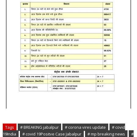
Tags
# BREAKING jabalpur
# corona vires update
# covid
19India
# covid 19Positve Case Jabalpur
# mp breaking news
#