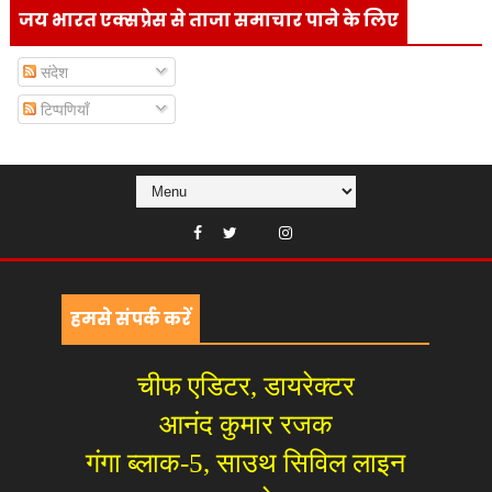
जय भारत एक्सप्रेस से ताजा समाचार पाने के लिए
संदेश
टिप्पणियाँ
हमसे संपर्क करें
चीफ एडिटर, डायरेक्टर
आनंद कुमार रजक
गंगा ब्लाक-5, साउथ सिविल लाइन