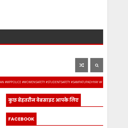
लाइफ स्टाइल
फ़िल्मी दुनिया
POLICE #WOMENSAFETY #STUDENTSAFETY #SAMPATUPADHYAY #ANUBENIWAL #BREAKINGNE
वानिवृत्त, भावभीनी विदाई
कुछ बेहतरीन वेबसाइट आपके लिए
FACEBOOK