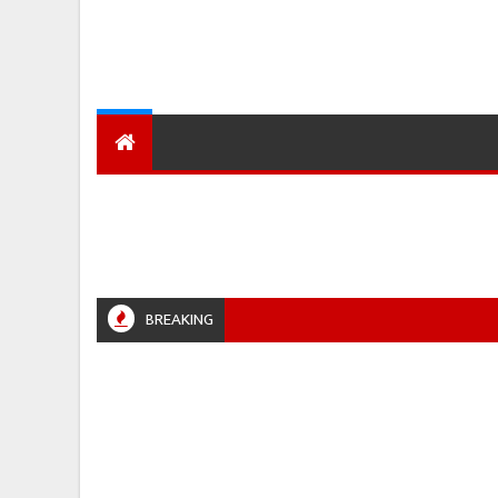
देश
हमारा शहर
प्रादेशिक ख़बरें
BREAKING
34 से 44 साल की बेदाग सेवा क
APRADESH #JAIBHARATEXPRESS