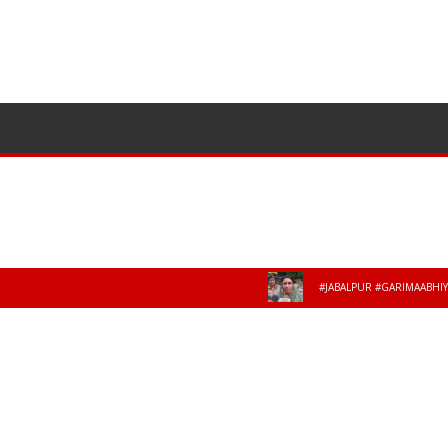
ज्योतिष
अपराध
पॉलीटिक्स
खेल
व्यवसाय
#JABALPUR #GARIMAABHIYAN #MP
े बाद जबलपुर पुलिस के 8 अधिकारी-कर्मचारी हुए से