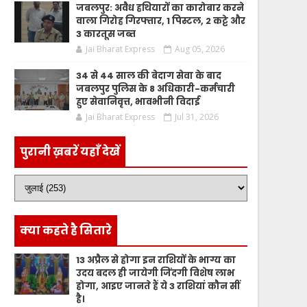
जबलपुर: अवैध हथियारों का कारोबार करने
वाला गिरोह गिरफ्तार, 1 पिस्टल, 2 कट्टे और
3 कारतूस जब्त
Jai Bharat Express
Aug 05, 2026
34 से 44 साल की बेदाग सेवा के बाद
जबलपुर पुलिस के 8 अधिकारी-कर्मचारी
हुए सेवानिवृत्त, भावभीनी विदाई
Jai Bharat Express
Jul 31, 2026
पुरानी ख़बरें यहाँ देखें
क्या कहते है सितारे
13 अप्रैल से होगा इन राशियों के भाग्य का
उदय बदल ही जायेगी जिंदगी विशेष लाभ
होगा, आइए जानते हैं ये 3 राशियां कौन सीं
है।