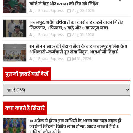
कोर्ट ने केंद्र और IRDAI को दिए बड़े निर्देश
Jai Bharat Express
Aug 06, 2026
जबलपुर: अवैध हथियारों का कारोबार करने वाला गिरोह
गिरफ्तार, 1 पिस्टल, 2 कट्टे और 3 कारतूस जब्त
Jai Bharat Express
Aug 05, 2026
34 से 44 साल की बेदाग सेवा के बाद जबलपुर पुलिस के 8
अधिकारी-कर्मचारी हुए सेवानिवृत्त, भावभीनी विदाई
Jai Bharat Express
Jul 31, 2026
पुरानी ख़बरें यहाँ देखें
क्या कहते है सितारे
13 अप्रैल से होगा इन राशियों के भाग्य का उदय बदल ही
जायेगी जिंदगी विशेष लाभ होगा, आइए जानते हैं ये 3
राशियां कौन सीं है।