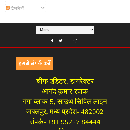
टिप्पणियाँ
हमसे संपर्क करें
चीफ एडिटर, डायरेक्टर
आनंद कुमार रजक
गंगा ब्लाक-5, साउथ सिविल लाइन
जबलपुर, मध्य प्रदेश- 482002
संपर्क- +91 95227 84444