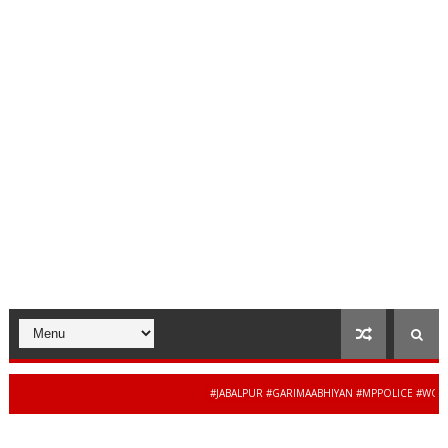
#JABALPUR #GARIMAABHIYAN #MPPOLICE #WOMENSAF
34 से 44 साल की बेदाग 
NEWS #MADHYAPRADESH #JAIBHARATEXPRESS