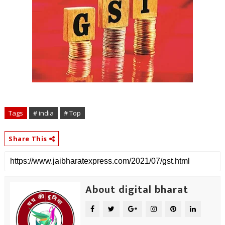
Tags
# india
# Top
Share This
About digital bharat