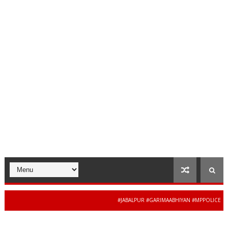
#JABALPUR #GARIMAABHIYAN #MPPOLICE #WOME