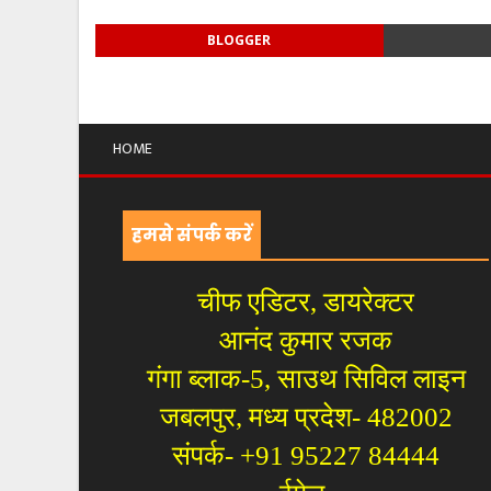
BLOGGER
HOME
हमसे संपर्क करें
चीफ एडिटर, डायरेक्टर
आनंद कुमार रजक
गंगा ब्लाक-5, साउथ सिविल लाइन
जबलपुर, मध्य प्रदेश- 482002
संपर्क- +91 95227 84444