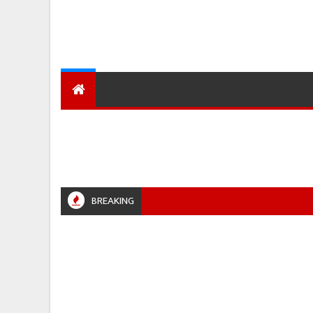
देश
हमारा शहर
प्रादेशिक ख़बरें
BREAKING
ALPUR #JABALPURPOLICE #RETIREMENT #POLICENEWS #MADHYAPRADESH #JAIBHARATEXPR