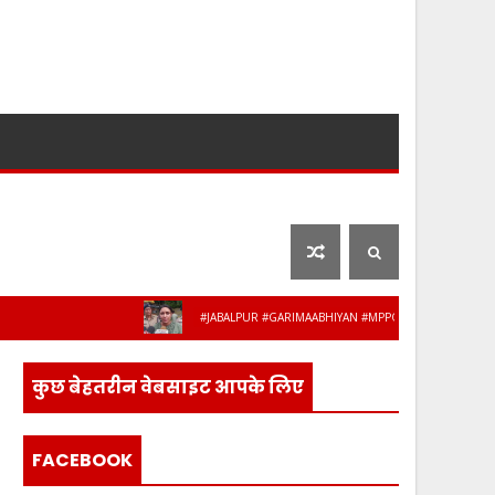
लाइफ स्टाइल
फ़िल्मी दुनिया
#JABALPUR #GARIMAABHIYAN #MPPOLICE #WOMENSAFETY #ST
लिस के 8 अधिकारी-कर्मचारी हुए सेवानिवृत्त, भावभ
कुछ बेहतरीन वेबसाइट आपके लिए
FACEBOOK