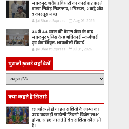
जबलपुर: अवैध हथियारों का कारोबार करने
वाला गिरोह गिरफ्तार, 1 पिस्टल, 2 कट्टे और
3 कारतूस जब्त
Jai Bharat Express
Aug 05, 2026
34 से 44 साल की बेदाग सेवा के बाद
जबलपुर पुलिस के 8 अधिकारी-कर्मचारी
हुए सेवानिवृत्त, भावभीनी विदाई
Jai Bharat Express
Jul 31, 2026
पुरानी ख़बरें यहाँ देखें
क्या कहते है सितारे
13 अप्रैल से होगा इन राशियों के भाग्य का
उदय बदल ही जायेगी जिंदगी विशेष लाभ
होगा, आइए जानते हैं ये 3 राशियां कौन सीं
है।