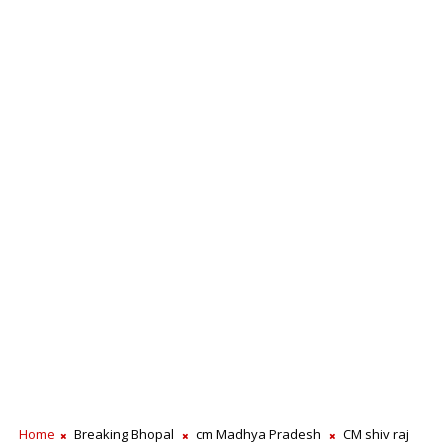
Home
Breaking Bhopal
cm Madhya Pradesh
CM shiv raj