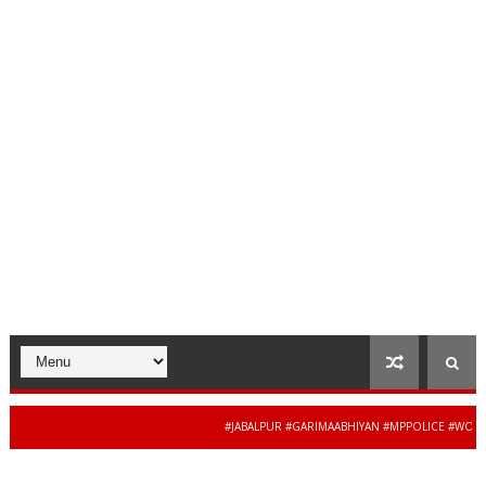
#JABALPUR #GARIMAABHIYAN #MPPOLICE #WOMENSAF