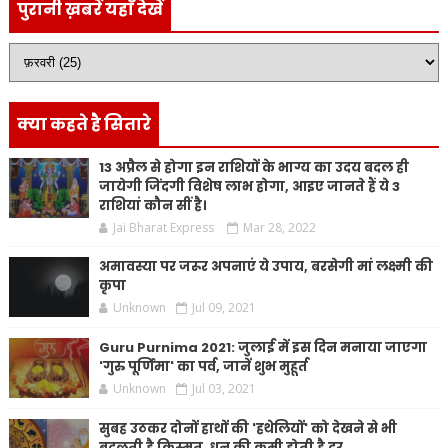
पुरानी ख़बरें यहाँ देखें
क्या कहते है सितारे
13 अप्रैल से होगा इन राशियों के भाग्य का उदय बदल ही
जायेगी जिंदगी विशेष लाभ होगा, आइए जानते हैं ये 3
राशियां कौन सीं है।
Jai Bharat Express
Mar 28, 2022
अमावस्या पर जरूर अपनाएं ये उपाय, बरसेगी मां लक्ष्मी की
कृपा
Unknown
Jul 09, 2021
Guru Purnima 2021: जुलाई में इस दिन मनाया जाएगा
'गुरु पूर्णिमा' का पर्व, जानें शुभ मुहूर्त
Unknown
Jul 03, 2021
सुबह उठकर दोनों हाथों की 'हथेलियों' को देखने से भी
बदलती है किस्मत, धन की कमी होती है दूर