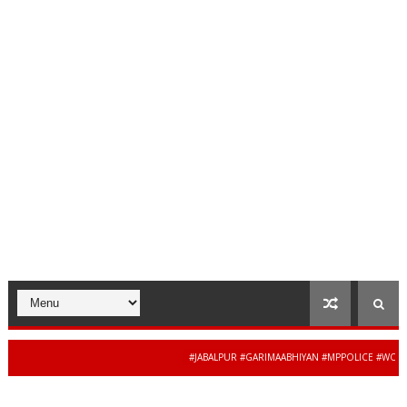
#JABALPUR #GARIMAABHIYAN #MPPOLICE #WOMENSAF