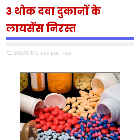
3 थोक दवा दुकानों के
लायसेंस निरस्त
BREAKING jabalpur,
Top,