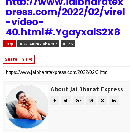
http://www.jaibharatex
press.com/2022/02/virel
-video-
40.html#.YgayxalS2X8
Tags
# BREAKING jabalpur
# Top
Share This
About Jai Bharat Express