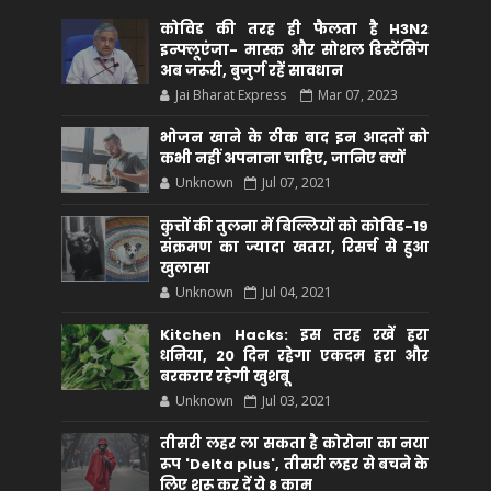
कोविड की तरह ही फैलता है H3N2
इन्फ्लूएंजा- मास्क और सोशल डिस्टेंसिंग
अब जरूरी, बुजुर्ग रहें सावधान
Jai Bharat Express
Mar 07, 2023
भोजन खाने के ठीक बाद इन आदतों को
कभी नहीं अपनाना चाहिए, जानिए क्यों
Unknown
Jul 07, 2021
कुत्तों की तुलना में बिल्लियों को कोविड-19
संक्रमण का ज्यादा खतरा, रिसर्च से हुआ
खुलासा
Unknown
Jul 04, 2021
Kitchen Hacks: इस तरह रखें हरा
धनिया, 20 दिन रहेगा एकदम हरा और
बरकरार रहेगी खुशबू
Unknown
Jul 03, 2021
तीसरी लहर ला सकता है कोरोना का नया
रूप 'Delta plus', तीसरी लहर से बचने के
लिए शुरू कर दें ये 8 काम