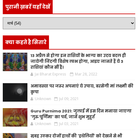
पुरानी ख़बरें यहाँ देखें
क्या कहते है सितारे
13 अप्रैल से होगा इन राशियों के भाग्य का उदय बदल ही
जायेगी जिंदगी विशेष लाभ होगा, आइए जानते हैं ये 3
राशियां कौन सीं है।
Jai Bharat Express
Mar 28, 2022
अमावस्या पर जरूर अपनाएं ये उपाय, बरसेगी मां लक्ष्मी की
कृपा
Unknown
Jul 09, 2021
Guru Purnima 2021: जुलाई में इस दिन मनाया जाएगा
'गुरु पूर्णिमा' का पर्व, जानें शुभ मुहूर्त
Unknown
Jul 03, 2021
सुबह उठकर दोनों हाथों की 'हथेलियों' को देखने से भी