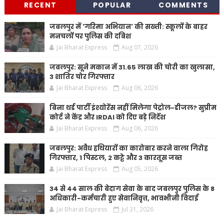
RECENT
POPULAR
COMMENTS
जबलपुर में 'गरिमा अभियान' की सख्ती: स्कूलों के बाहर
मनचलों पर पुलिस की दबिश
Jai Bharat Express
Aug 07, 2026
जबलपुर: सूने मकान में 31.65 लाख की चोरी का खुलासा,
3 शातिर चोर गिरफ्तार
Jai Bharat Express
Aug 06, 2026
बिना थर्ड पार्टी इंश्योरेंस नहीं मिलेगा पेट्रोल-डीजल? सुप्रीम
कोर्ट ने केंद्र और IRDAI को दिए बड़े निर्देश
Jai Bharat Express
Aug 06, 2026
जबलपुर: अवैध हथियारों का कारोबार करने वाला गिरोह
गिरफ्तार, 1 पिस्टल, 2 कट्टे और 3 कारतूस जब्त
Jai Bharat Express
Aug 05, 2026
34 से 44 साल की बेदाग सेवा के बाद जबलपुर पुलिस के 8
अधिकारी-कर्मचारी हुए सेवानिवृत्त, भावभीनी विदाई
Jai Bharat Express
Jul 31, 2026