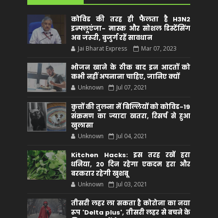
कोविड की तरह ही फैलता है H3N2
इन्फ्लूएंजा- मास्क और सोशल डिस्टेंसिंग
अब जरूरी, बुजुर्ग रहें सावधान
Jai Bharat Express
Mar 07, 2023
भोजन खाने के ठीक बाद इन आदतों को
कभी नहीं अपनाना चाहिए, जानिए क्यों
Unknown
Jul 07, 2021
कुत्तों की तुलना में बिल्लियों को कोविड-19
संक्रमण का ज्यादा खतरा, रिसर्च से हुआ
खुलासा
Unknown
Jul 04, 2021
Kitchen Hacks: इस तरह रखें हरा
धनिया, 20 दिन रहेगा एकदम हरा और
बरकरार रहेगी खुशबू
Unknown
Jul 03, 2021
तीसरी लहर ला सकता है कोरोना का नया
रूप 'Delta plus', तीसरी लहर से बचने के