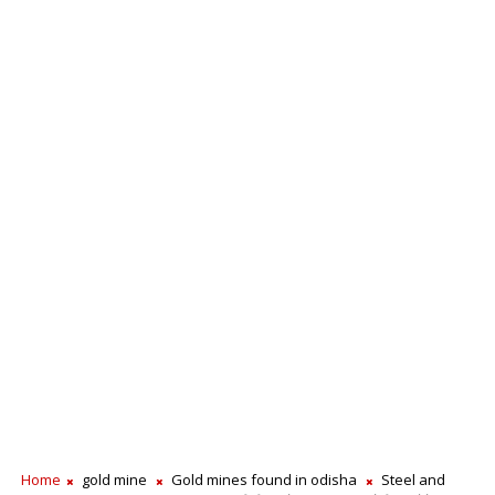
Home
gold mine
Gold mines found in odisha
Steel and