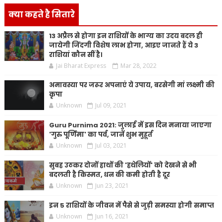
क्या कहते है सितारे
13 अप्रैल से होगा इन राशियों के भाग्य का उदय बदल ही
जायेगी जिंदगी विशेष लाभ होगा, आइए जानते हैं ये 3
राशियां कौन सीं है।
Jai Bharat Express
Mar 28, 2022
अमावस्या पर जरूर अपनाएं ये उपाय, बरसेगी मां लक्ष्मी की
कृपा
Unknown
Jul 09, 2021
Guru Purnima 2021: जुलाई में इस दिन मनाया जाएगा
'गुरु पूर्णिमा' का पर्व, जानें शुभ मुहूर्त
Unknown
Jul 03, 2021
सुबह उठकर दोनों हाथों की 'हथेलियों' को देखने से भी
बदलती है किस्मत, धन की कमी होती है दूर
Unknown
Jun 23, 2021
इन 5 राशियों के जीवन में पैसे से जुड़ी समस्या होगी समाप्त
Unknown
Jun 16, 2021