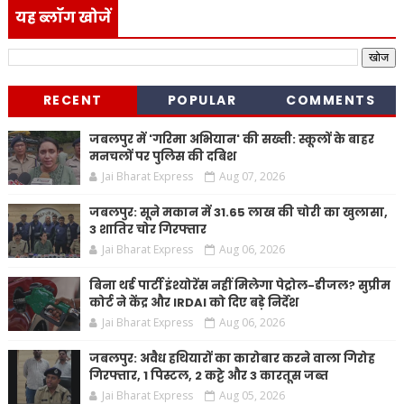
यह ब्लॉग खोजें
RECENT
POPULAR
COMMENTS
जबलपुर में 'गरिमा अभियान' की सख्ती: स्कूलों के बाहर
मनचलों पर पुलिस की दबिश
Jai Bharat Express
Aug 07, 2026
जबलपुर: सूने मकान में 31.65 लाख की चोरी का खुलासा,
3 शातिर चोर गिरफ्तार
Jai Bharat Express
Aug 06, 2026
बिना थर्ड पार्टी इंश्योरेंस नहीं मिलेगा पेट्रोल-डीजल? सुप्रीम
कोर्ट ने केंद्र और IRDAI को दिए बड़े निर्देश
Jai Bharat Express
Aug 06, 2026
जबलपुर: अवैध हथियारों का कारोबार करने वाला गिरोह
गिरफ्तार, 1 पिस्टल, 2 कट्टे और 3 कारतूस जब्त
Jai Bharat Express
Aug 05, 2026