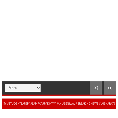
 #STUDENTSAFETY #SAMPATUPADHYAY #ANUBENIWAL #BREAKINGNEWS #JAIBHARATEXPRES
34 से 44 साल की बेदाग स
WS #MADHYAPRADESH #JAIBHARATEXPRESS