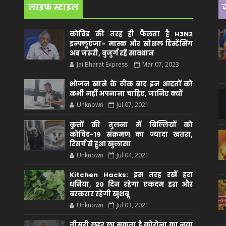
लाइफ स्टाइल
कोविड की तरह ही फैलता है H3N2
इन्फ्लूएंजा- मास्क और सोशल डिस्टेंसिंग
अब जरूरी, बुजुर्ग रहें सावधान
Jai Bharat Express
Mar 07, 2023
भोजन खाने के ठीक बाद इन आदतों को
कभी नहीं अपनाना चाहिए, जानिए क्यों
Unknown
Jul 07, 2021
कुत्तों की तुलना में बिल्लियों को
कोविड-19 संक्रमण का ज्यादा खतरा,
रिसर्च से हुआ खुलासा
Unknown
Jul 04, 2021
Kitchen Hacks: इस तरह रखें हरा
धनिया, 20 दिन रहेगा एकदम हरा और
बरकरार रहेगी खुशबू
Unknown
Jul 03, 2021
तीसरी लहर ला सकता है कोरोना का नया