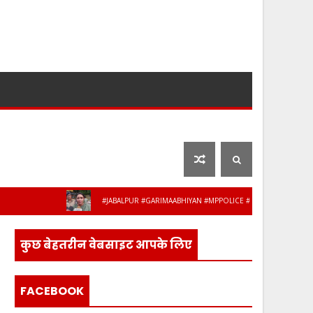
लाइफ स्टाइल
फ़िल्मी दुनिया
#JABALPUR #GARIMAABHIYAN #MPPOLICE #WOMENSAFETY #STUDENT
के 8 अधिकारी-कर्मचारी हुए सेवानिवृत्त, भावभीनी 
कुछ बेहतरीन वेबसाइट आपके लिए
FACEBOOK