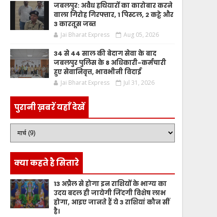
जबलपुर: अवैध हथियारों का कारोबार करने
वाला गिरोह गिरफ्तार, 1 पिस्टल, 2 कट्टे और
3 कारतूस जब्त
Jai Bharat Express
Aug 05, 2026
34 से 44 साल की बेदाग सेवा के बाद
जबलपुर पुलिस के 8 अधिकारी-कर्मचारी
हुए सेवानिवृत्त, भावभीनी विदाई
Jai Bharat Express
Jul 31, 2026
पुरानी ख़बरें यहाँ देखें
क्या कहते है सितारे
13 अप्रैल से होगा इन राशियों के भाग्य का
उदय बदल ही जायेगी जिंदगी विशेष लाभ
होगा, आइए जानते हैं ये 3 राशियां कौन सीं
है।