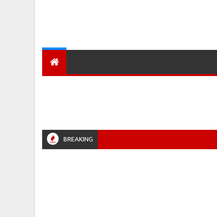
देश
हमारा शहर
प्रादेशिक ख़बरें
BREAKING
3
JABALPURPOLICE #RETIREMENT #POLICENEWS #MADHYAPRADESH #JAIBHARATEXPRESS