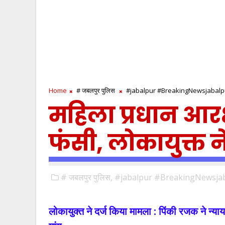
Home
# जबलपुर पुलिस
#jabalpur #BreakingNewsjabalp
महिला प्रधान आरक्
फंसी, लोकायुक्त न
# जबलपुर पुलिस,
#jabalpur #BreakingNewsjab
लोकायुक्त ने दर्ज किया मामला : पिंकी रजक ने न्य