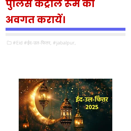
पुलिस कंट्रोल रूम को
अवगत करायें।
#Eid #ईद-उल-फितर,
#jabalpur,