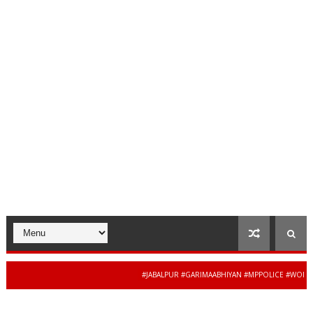
#JABALPUR #GARIMAABHIYAN #MPPOLICE #WOMENSAFE