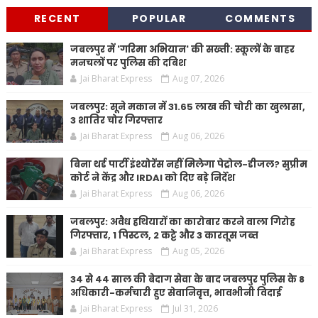
RECENT
POPULAR
COMMENTS
जबलपुर में 'गरिमा अभियान' की सख्ती: स्कूलों के बाहर
मनचलों पर पुलिस की दबिश
Jai Bharat Express
Aug 07, 2026
जबलपुर: सूने मकान में 31.65 लाख की चोरी का खुलासा,
3 शातिर चोर गिरफ्तार
Jai Bharat Express
Aug 06, 2026
बिना थर्ड पार्टी इंश्योरेंस नहीं मिलेगा पेट्रोल-डीजल? सुप्रीम
कोर्ट ने केंद्र और IRDAI को दिए बड़े निर्देश
Jai Bharat Express
Aug 06, 2026
जबलपुर: अवैध हथियारों का कारोबार करने वाला गिरोह
गिरफ्तार, 1 पिस्टल, 2 कट्टे और 3 कारतूस जब्त
Jai Bharat Express
Aug 05, 2026
34 से 44 साल की बेदाग सेवा के बाद जबलपुर पुलिस के 8
अधिकारी-कर्मचारी हुए सेवानिवृत्त, भावभीनी विदाई
Jai Bharat Express
Jul 31, 2026