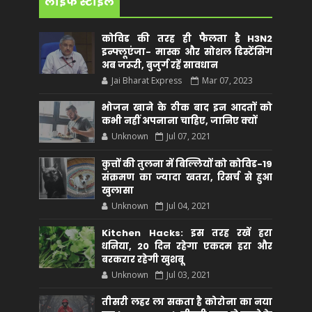
लाइफ स्टाइल
कोविड की तरह ही फैलता है H3N2
इन्फ्लूएंजा- मास्क और सोशल डिस्टेंसिंग
अब जरूरी, बुजुर्ग रहें सावधान
Jai Bharat Express
Mar 07, 2023
भोजन खाने के ठीक बाद इन आदतों को
कभी नहीं अपनाना चाहिए, जानिए क्यों
Unknown
Jul 07, 2021
कुत्तों की तुलना में बिल्लियों को कोविड-19
संक्रमण का ज्यादा खतरा, रिसर्च से हुआ
खुलासा
Unknown
Jul 04, 2021
Kitchen Hacks: इस तरह रखें हरा
धनिया, 20 दिन रहेगा एकदम हरा और
बरकरार रहेगी खुशबू
Unknown
Jul 03, 2021
तीसरी लहर ला सकता है कोरोना का नया