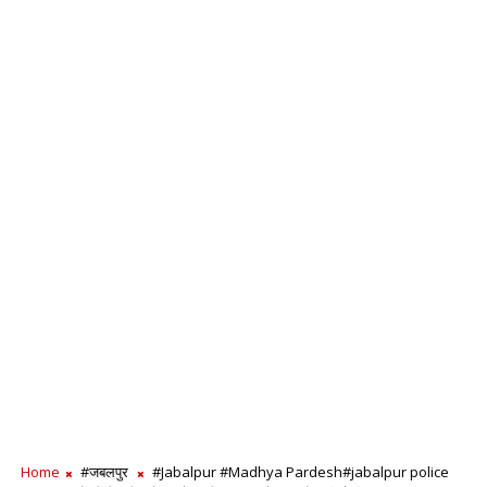
Home
#जबलपुर
#Jabalpur #Madhya Pardesh#jabalpur police