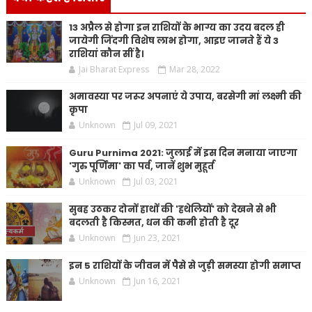
13 अप्रैल से होगा इन राशियों के भाग्य का उदय बदल ही
जायेगी जिंदगी विशेष लाभ होगा, आइए जानते हैं ये 3
राशियां कौन सीं है।
Jai Bharat Express
Mar 28, 2022
अमावस्या पर जरूर अपनाएं ये उपाय, बरसेगी मां लक्ष्मी की
कृपा
Unknown
Jul 09, 2021
Guru Purnima 2021: जुलाई में इस दिन मनाया जाएगा
'गुरु पूर्णिमा' का पर्व, जानें शुभ मुहूर्त
Unknown
Jul 03, 2021
सुबह उठकर दोनों हाथों की 'हथेलियों' को देखने से भी
बदलती है किस्मत, धन की कमी होती है दूर
Unknown
Jun 23, 2021
इन 5 राशियों के जीवन में पैसे से जुड़ी समस्या होगी समाप्त
Unknown
Jun 16, 2021