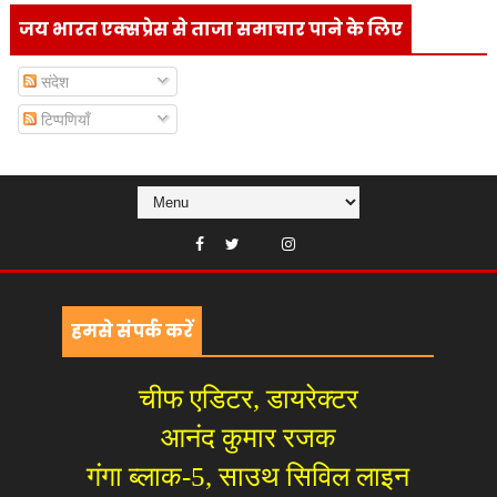
जय भारत एक्सप्रेस से ताजा समाचार पाने के लिए
संदेश
टिप्पणियाँ
हमसे संपर्क करें
चीफ एडिटर, डायरेक्टर
आनंद कुमार रजक
गंगा ब्लाक-5, साउथ सिविल लाइन