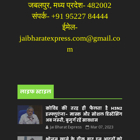
जबलपुर, मध्य प्रदेश- 482002
संपर्क- +91 95227 84444
ईमेल-
jaibharatexpress.com@gmail.co
m
लाइफ स्टाइल
कोविड की तरह ही फैलता है H3N2
इन्फ्लूएंजा- मास्क और सोशल डिस्टेंसिंग
अब जरूरी, बुजुर्ग रहें सावधान
Jai Bharat Express
Mar 07, 2023
भोजन खाने के ठीक बाद इन आदतों को