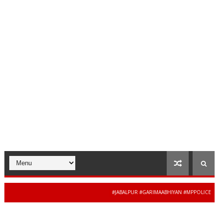
#JABALPUR #GARIMAABHIYAN #MPPOLICE #WOME