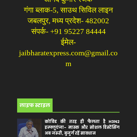
गंगा ब्लाक-5, साउथ सिविल लाइन
जबलपुर, मध्य प्रदेश- 482002
संपर्क- +91 95227 84444
ईमेल-
jaibharatexpress.com@gmail.co
m
लाइफ स्टाइल
कोविड की तरह ही फैलता है H3N2
इन्फ्लूएंजा- मास्क और सोशल डिस्टेंसिंग
अब जरूरी, बुजुर्ग रहें सावधान