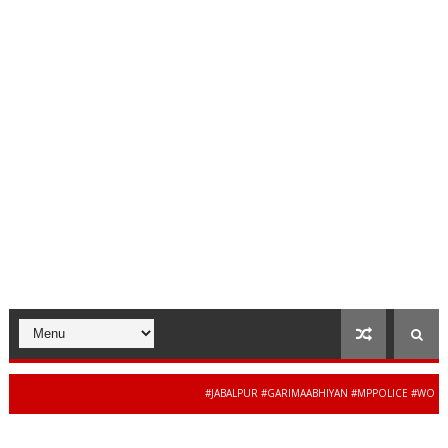
#JABALPUR #GARIMAABHIYAN #MPPOLICE #WOMENSAFE
34 से 44 साल की बेदाग स
WS #MADHYAPRADESH #JAIBHARATEXPRESS