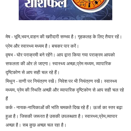
मेष - भूमि,भवन,वाहन की खरीदारी सम्‍भव है। गृहकलह के लिए तैयार रहें।
प्रेम और स्‍वास्‍थ्‍य मध्‍यम है। बचकर पार करें।
वृषभ - घोर पराक्रमी बने रहेंगे। आप द्वारा किया गया पराक्रम आपको
सफलता की ओर ले जाएगा। स्‍वास्‍थ्‍य अच्‍छा,प्रेम मध्‍यम, व्‍यापारिक
दृष्टिकोण से आप सही चल रहे हैं।
मिथुन - वाणी पर नियंत्रण रखें। निवेश पर भी नियंत्रण रखें। स्‍वास्‍थ्‍य
मध्‍यम, प्रेम की स्थिति अच्‍छी और व्‍यापारिक दृष्टिकोण से आप सही चल रहे
हैं
कर्क - नायक-नायिकाओं की भांति चमकते दिख रहे हैं। ऊर्जा का स्‍तर बढ़ा
हुआ है। जिसकी जरूरत है उसकी उपलब्धता है। स्‍वास्‍थ्‍य,प्रेम,व्‍यापार
अच्‍छा है। सब कुछ अच्‍छा चल रहा है।