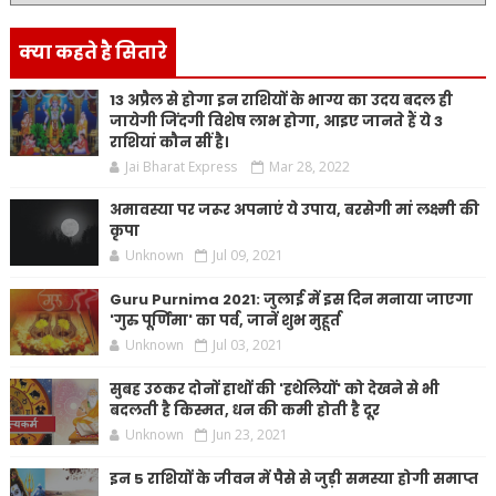
क्या कहते है सितारे
13 अप्रैल से होगा इन राशियों के भाग्य का उदय बदल ही
जायेगी जिंदगी विशेष लाभ होगा, आइए जानते हैं ये 3
राशियां कौन सीं है।
Jai Bharat Express
Mar 28, 2022
अमावस्या पर जरूर अपनाएं ये उपाय, बरसेगी मां लक्ष्मी की
कृपा
Unknown
Jul 09, 2021
Guru Purnima 2021: जुलाई में इस दिन मनाया जाएगा
'गुरु पूर्णिमा' का पर्व, जानें शुभ मुहूर्त
Unknown
Jul 03, 2021
सुबह उठकर दोनों हाथों की 'हथेलियों' को देखने से भी
बदलती है किस्मत, धन की कमी होती है दूर
Unknown
Jun 23, 2021
इन 5 राशियों के जीवन में पैसे से जुड़ी समस्या होगी समाप्त