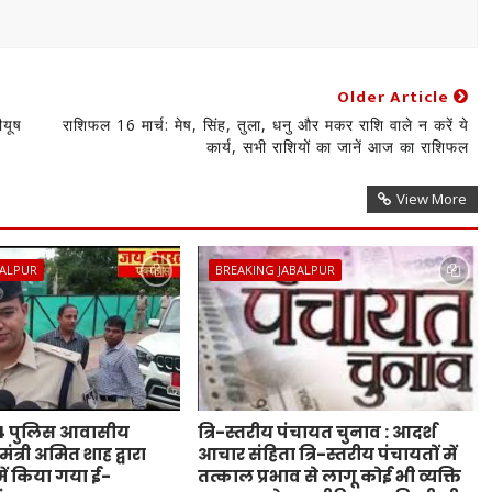
Older Article
ीयूष
राशिफल 16 मार्च: मेष, सिंह, तुला, धनु और मकर राशि वाले न करें ये
कार्य, सभी राशियों का जानें आज का राशिफल
View More
BALPUR
BREAKING JABALPUR
44 पुलिस आवासीय
त्रि-स्तरीय पंचायत चुनाव : आदर्श
ंत्री अमित शाह द्वारा
आचार संहिता त्रि-स्तरीय पंचायतों में
ं किया गया ई-
तत्काल प्रभाव से लागू कोई भी व्यक्ति