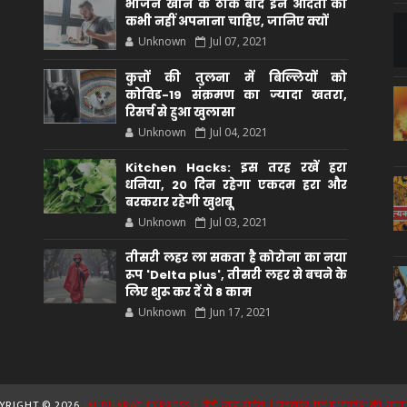
भोजन खाने के ठीक बाद इन आदतों को
कभी नहीं अपनाना चाहिए, जानिए क्यों
Unknown
Jul 07, 2021
कुत्तों की तुलना में बिल्लियों को
कोविड-19 संक्रमण का ज्यादा खतरा,
रिसर्च से हुआ खुलासा
Unknown
Jul 04, 2021
Kitchen Hacks: इस तरह रखें हरा
धनिया, 20 दिन रहेगा एकदम हरा और
बरकरार रहेगी खुशबू
Unknown
Jul 03, 2021
तीसरी लहर ला सकता है कोरोना का नया
रूप 'Delta plus', तीसरी लहर से बचने के
लिए शुरू कर दें ये 8 काम
Unknown
Jun 17, 2021
YRIGHT ©
2026
JAI BHARAT EXPRESS | हिंदी न्यूज़ पोर्टल | जबलपुर एवं मध्यप्रदेश की ताज़ा