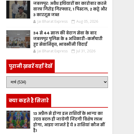
जबलपुर: अवैध हथियारों का कारोबार करने
वाला गिरोह गिरफ्तार, 1 पिस्टल, 2 कट्टे और
3 कारतूस जब्त
Jai Bharat Express
Aug 05, 2026
34 से 44 साल की बेदाग सेवा के बाद
जबलपुर पुलिस के 8 अधिकारी-कर्मचारी
हुए सेवानिवृत्त, भावभीनी विदाई
Jai Bharat Express
Jul 31, 2026
पुरानी ख़बरें यहाँ देखें
क्या कहते है सितारे
13 अप्रैल से होगा इन राशियों के भाग्य का
उदय बदल ही जायेगी जिंदगी विशेष लाभ
होगा, आइए जानते हैं ये 3 राशियां कौन सीं
है।