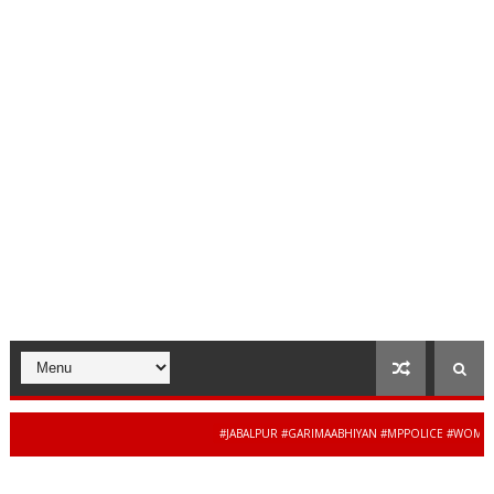
#JABALPUR #GARIMAABHIYAN #MPPOLICE #WOMENSAFET
34 से 44 साल की बेदाग स
S #MADHYAPRADESH #JAIBHARATEXPRESS