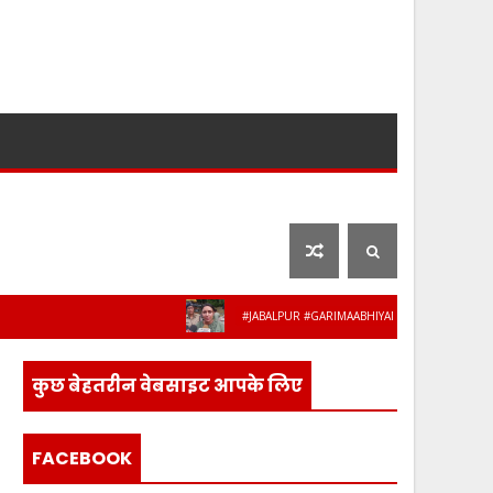
लाइफ स्टाइल
फ़िल्मी दुनिया
#JABALPUR #GARIMAABHIYAN #MPPOLICE #WOMENSAF
कुछ बेहतरीन वेबसाइट आपके लिए
FACEBOOK