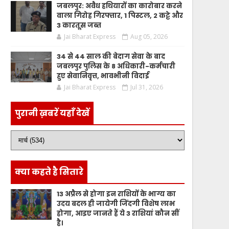
जबलपुर: अवैध हथियारों का कारोबार करने
वाला गिरोह गिरफ्तार, 1 पिस्टल, 2 कट्टे और
3 कारतूस जब्त
Jai Bharat Express
Aug 05, 2026
34 से 44 साल की बेदाग सेवा के बाद
जबलपुर पुलिस के 8 अधिकारी-कर्मचारी
हुए सेवानिवृत्त, भावभीनी विदाई
Jai Bharat Express
Jul 31, 2026
पुरानी ख़बरें यहाँ देखें
क्या कहते है सितारे
13 अप्रैल से होगा इन राशियों के भाग्य का
उदय बदल ही जायेगी जिंदगी विशेष लाभ
होगा, आइए जानते हैं ये 3 राशियां कौन सीं
है।