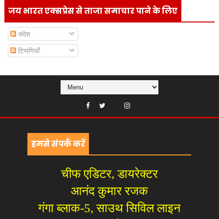
जय भारत एक्सप्रेस से ताजा समाचार पाने के लिए
संदेश
टिप्पणियाँ
हमसे संपर्क करें
चीफ एडिटर, डायरेक्टर
आनंद कुमार रजक
गंगा ब्लाक-5, साउथ सिविल लाइन