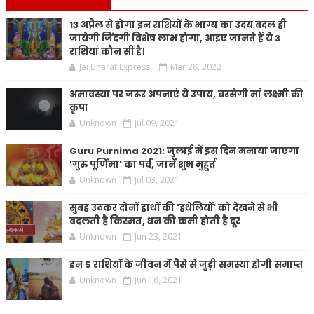
13 अप्रैल से होगा इन राशियों के भाग्य का उदय बदल ही
जायेगी जिंदगी विशेष लाभ होगा, आइए जानते हैं ये 3
राशियां कौन सीं है।
Jai Bharat Express
Mar 28, 2022
अमावस्या पर जरूर अपनाएं ये उपाय, बरसेगी मां लक्ष्मी की
कृपा
Unknown
Jul 09, 2021
Guru Purnima 2021: जुलाई में इस दिन मनाया जाएगा
'गुरु पूर्णिमा' का पर्व, जानें शुभ मुहूर्त
Unknown
Jul 03, 2021
सुबह उठकर दोनों हाथों की 'हथेलियों' को देखने से भी
बदलती है किस्मत, धन की कमी होती है दूर
Unknown
Jun 23, 2021
इन 5 राशियों के जीवन में पैसे से जुड़ी समस्या होगी समाप्त
Unknown
Jun 16, 2021