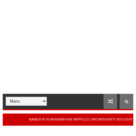
#JABALPUR #GARIMAABHIYAN #MPPOLICE #WOMENSAFETY #STUDENTSAFET