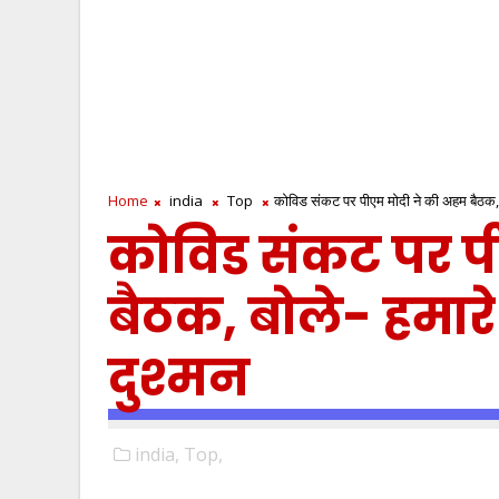
Home
india
Top
कोविड संकट पर पीएम मोदी ने की अहम बैठक, बो
कोविड संकट पर प
बैठक, बोले- हमारे
दुश्मन
india,
Top,