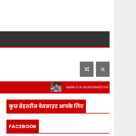
लाइफ स्टाइल
फ़िल्मी दुनिया
#JABALPUR #GARIMAABHIYAN #MPPOLICE #WOMENSAFE
कुछ बेहतरीन वेबसाइट आपके लिए
FACEBOOK