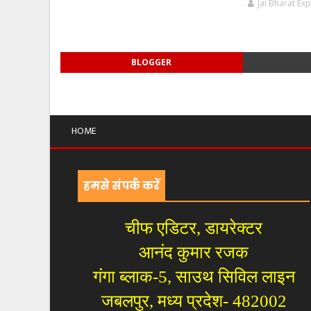
Jai Bharat Ex
BLOGGER
HOME
हमसे संपर्क करें
चीफ एडिटर, डायरेक्टर
आनंद कुमार रजक
गंगा ब्लाक-5, साउथ सिविल लाइन
जबलपुर, मध्य प्रदेश- 482002