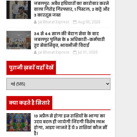
जबलपुर: अवैध हथियारों का कारोबार करने
वाला गिरोह गिरफ्तार, 1 पिस्टल, 2 कट्टे और
3 कारतूस जब्त
Jai Bharat Express
Aug 05, 2026
34 से 44 साल की बेदाग सेवा के बाद
जबलपुर पुलिस के 8 अधिकारी-कर्मचारी
हुए सेवानिवृत्त, भावभीनी विदाई
Jai Bharat Express
Jul 31, 2026
पुरानी ख़बरें यहाँ देखें
क्या कहते है सितारे
13 अप्रैल से होगा इन राशियों के भाग्य का
उदय बदल ही जायेगी जिंदगी विशेष लाभ
होगा, आइए जानते हैं ये 3 राशियां कौन सीं
है।