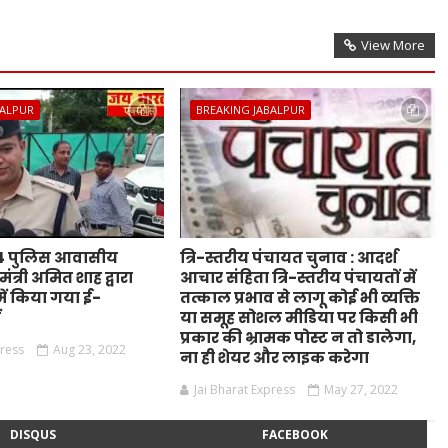
View More
BALPUR
BREAKING JABALPUR
44 पुलिस आवासीय
त्रि-स्तरीय पंचायत चुनाव : आदर्श
ंत्री अमित शाह द्वारा
आचार संहिता त्रि-स्तरीय पंचायतों में
ं किया गया ई-
तत्काल प्रभाव से लागू कोई भी व्यक्ति
ं
या समूह सोशल मीडिया पर किसी भी
प्रकार की भ्रामक पोस्ट न तो डालेगा,
press
Aug 23, 2022
ना ही शेयर और लाइक करेगा
Jai Bharat Express
May 27, 2022
DISQUS
FACEBOOK