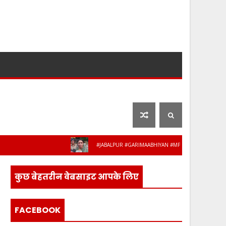
लाइफ स्टाइल
फ़िल्मी दुनिया
#JABALPUR #GARIMAABHIYAN #MPPOLICE #WOMENSAFETY #S
ुलिस के 8 अधिकारी-कर्मचारी हुए सेवानिवृत्त, भाव
कुछ बेहतरीन वेबसाइट आपके लिए
FACEBOOK