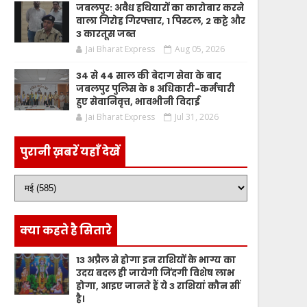
जबलपुर: अवैध हथियारों का कारोबार करने
वाला गिरोह गिरफ्तार, 1 पिस्टल, 2 कट्टे और
3 कारतूस जब्त
Jai Bharat Express
Aug 05, 2026
34 से 44 साल की बेदाग सेवा के बाद
जबलपुर पुलिस के 8 अधिकारी-कर्मचारी
हुए सेवानिवृत्त, भावभीनी विदाई
Jai Bharat Express
Jul 31, 2026
पुरानी ख़बरें यहाँ देखें
क्या कहते है सितारे
13 अप्रैल से होगा इन राशियों के भाग्य का
उदय बदल ही जायेगी जिंदगी विशेष लाभ
होगा, आइए जानते हैं ये 3 राशियां कौन सीं
है।