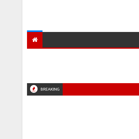
देश
हमारा शहर
प्रादेशिक ख़बरें
BREAKING
BALPUR #JABALPURPOLICE #RETIREMENT #POLICENEWS #MADHYAPRADESH #JAIBHARATEXP