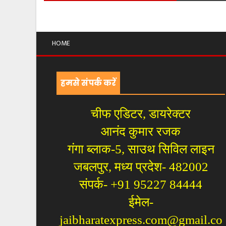
HOME
हमसे संपर्क करें
चीफ एडिटर, डायरेक्टर
आनंद कुमार रजक
गंगा ब्लाक-5, साउथ सिविल लाइन
जबलपुर, मध्य प्रदेश- 482002
संपर्क- +91 95227 84444
ईमेल-
jaibharatexpress.com@gmail.co