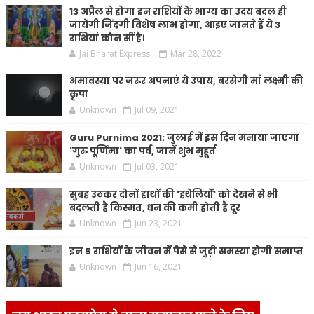
13 अप्रैल से होगा इन राशियों के भाग्य का उदय बदल ही
जायेगी जिंदगी विशेष लाभ होगा, आइए जानते हैं ये 3
राशियां कौन सीं है।
Jai Bharat Express
Mar 28, 2022
अमावस्या पर जरूर अपनाएं ये उपाय, बरसेगी मां लक्ष्मी की
कृपा
Unknown
Jul 09, 2021
Guru Purnima 2021: जुलाई में इस दिन मनाया जाएगा
'गुरु पूर्णिमा' का पर्व, जानें शुभ मुहूर्त
Unknown
Jul 03, 2021
सुबह उठकर दोनों हाथों की 'हथेलियों' को देखने से भी
बदलती है किस्मत, धन की कमी होती है दूर
Unknown
Jun 23, 2021
इन 5 राशियों के जीवन में पैसे से जुड़ी समस्या होगी समाप्त
Unknown
Jun 16, 2021