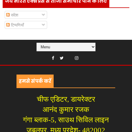
जय भारत एक्सप्रेस से ताजा समाचार पाने के लिए
संदेश
टिप्पणियाँ
हमसे संपर्क करें
चीफ एडिटर, डायरेक्टर
आनंद कुमार रजक
गंगा ब्लाक-5, साउथ सिविल लाइन
जबलपुर, मध्य प्रदेश- 482002