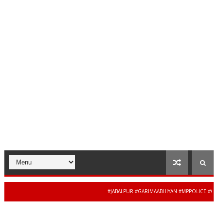
#JABALPUR #GARIMAABHIYAN #MPPOLICE #WOMENS