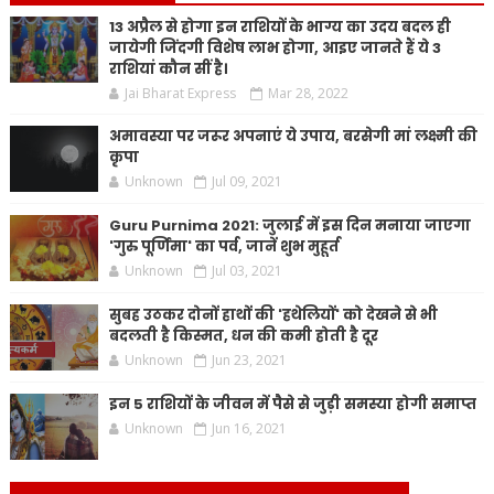
13 अप्रैल से होगा इन राशियों के भाग्य का उदय बदल ही
जायेगी जिंदगी विशेष लाभ होगा, आइए जानते हैं ये 3
राशियां कौन सीं है।
Jai Bharat Express
Mar 28, 2022
अमावस्या पर जरूर अपनाएं ये उपाय, बरसेगी मां लक्ष्मी की
कृपा
Unknown
Jul 09, 2021
Guru Purnima 2021: जुलाई में इस दिन मनाया जाएगा
'गुरु पूर्णिमा' का पर्व, जानें शुभ मुहूर्त
Unknown
Jul 03, 2021
सुबह उठकर दोनों हाथों की 'हथेलियों' को देखने से भी
बदलती है किस्मत, धन की कमी होती है दूर
Unknown
Jun 23, 2021
इन 5 राशियों के जीवन में पैसे से जुड़ी समस्या होगी समाप्त
Unknown
Jun 16, 2021