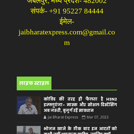
जबलपुर, मध्य प्रदेश- 482002
संपर्क- +91 95227 84444
ईमेल-
jaibharatexpress.com@gmail.co
m
लाइफ स्टाइल
कोविड की तरह ही फैलता है H3N2
इन्फ्लूएंजा- मास्क और सोशल डिस्टेंसिंग
अब जरूरी, बुजुर्ग रहें सावधान
Jai Bharat Express
Mar 07, 2023
भोजन खाने के ठीक बाद इन आदतों को