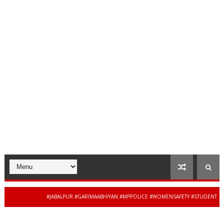
#JABALPUR #GARIMAABHIYAN #MPPOLICE #WOMENSAFETY #STUDENTSAFETY #
34 से 44 साल की बेदाग सेवा के बाद ज
JAIBHARATEXPRESS