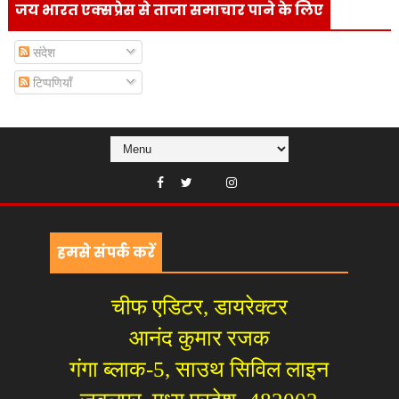
जय भारत एक्सप्रेस से ताजा समाचार पाने के लिए
संदेश
टिप्पणियाँ
हमसे संपर्क करें
चीफ एडिटर, डायरेक्टर
आनंद कुमार रजक
गंगा ब्लाक-5, साउथ सिविल लाइन