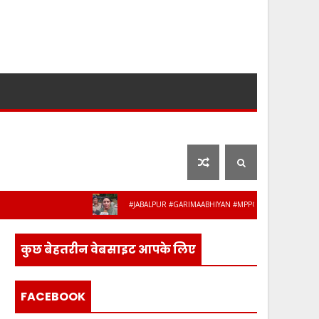
लाइफ स्टाइल
फ़िल्मी दुनिया
#JABALPUR #GARIMAABHIYAN #MPPOLICE #WOMENSAFETY #STU
िस के 8 अधिकारी-कर्मचारी हुए सेवानिवृत्त, भावभ
कुछ बेहतरीन वेबसाइट आपके लिए
FACEBOOK