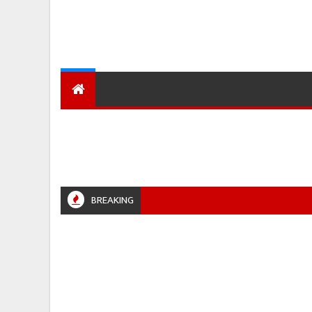
देश
हमारा शहर
प्रादेशिक ख़बरें
BREAKING
LPUR #JABALPURPOLICE #RETIREMENT #POLICENEWS #MADHYAPRADESH #JAIBHARATEXPRE