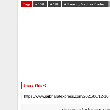
Tags
# 10 th
# 12th
# Breaking Madhya Pradesh
Share This