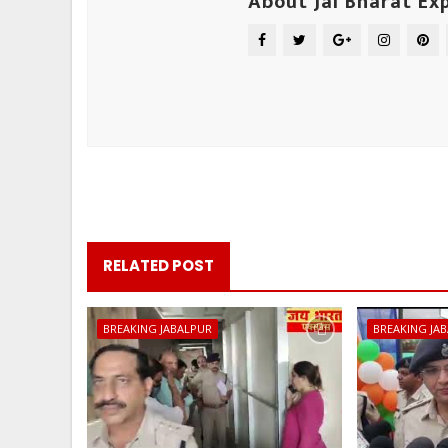
About Jai Bharat Ex
RELATED POST
BREAKING JABALPUR
BREAKING JA