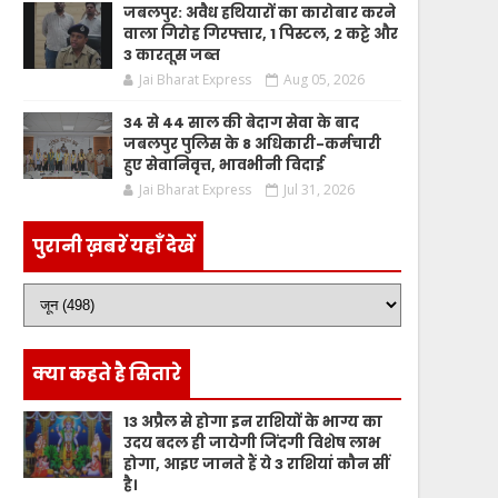
जबलपुर: अवैध हथियारों का कारोबार करने
वाला गिरोह गिरफ्तार, 1 पिस्टल, 2 कट्टे और
3 कारतूस जब्त
Jai Bharat Express
Aug 05, 2026
34 से 44 साल की बेदाग सेवा के बाद
जबलपुर पुलिस के 8 अधिकारी-कर्मचारी
हुए सेवानिवृत्त, भावभीनी विदाई
Jai Bharat Express
Jul 31, 2026
पुरानी ख़बरें यहाँ देखें
क्या कहते है सितारे
13 अप्रैल से होगा इन राशियों के भाग्य का
उदय बदल ही जायेगी जिंदगी विशेष लाभ
होगा, आइए जानते हैं ये 3 राशियां कौन सीं
है।