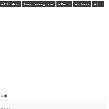
# Education
# mp breaking news
# Result
# schools
# Top