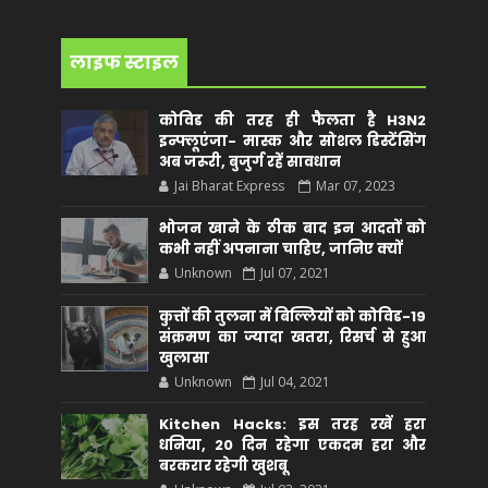
लाइफ स्टाइल
कोविड की तरह ही फैलता है H3N2
इन्फ्लूएंजा- मास्क और सोशल डिस्टेंसिंग
अब जरूरी, बुजुर्ग रहें सावधान
Jai Bharat Express
Mar 07, 2023
भोजन खाने के ठीक बाद इन आदतों को
कभी नहीं अपनाना चाहिए, जानिए क्यों
Unknown
Jul 07, 2021
कुत्तों की तुलना में बिल्लियों को कोविड-19
संक्रमण का ज्यादा खतरा, रिसर्च से हुआ
खुलासा
Unknown
Jul 04, 2021
Kitchen Hacks: इस तरह रखें हरा
धनिया, 20 दिन रहेगा एकदम हरा और
बरकरार रहेगी खुशबू