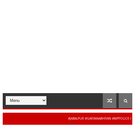
#JABALPUR #GARIMAABHIYAN #MPPOLICE #WOMENS