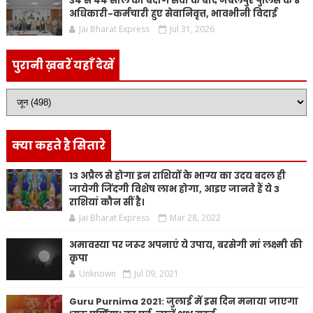
34 से 44 साल की बेदाग सेवा के बाद जबलपुर पुलिस के 8
अधिकारी-कर्मचारी हुए सेवानिवृत्त, भावभीनी विदाई
Jai Bharat Express
Jul 31, 2026
पुरानी ख़बरें यहाँ देखें
क्या कहते है सितारे
13 अप्रैल से होगा इन राशियों के भाग्य का उदय बदल ही
जायेगी जिंदगी विशेष लाभ होगा, आइए जानते हैं ये 3
राशियां कौन सीं है।
Jai Bharat Express
Mar 28, 2022
अमावस्या पर जरूर अपनाएं ये उपाय, बरसेगी मां लक्ष्मी की
कृपा
Unknown
Jul 09, 2021
Guru Purnima 2021: जुलाई में इस दिन मनाया जाएगा