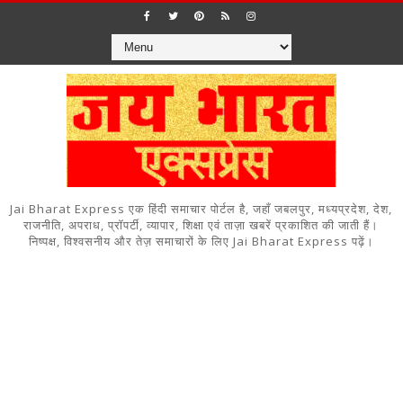
Jai Bharat Express एक हिंदी समाचार पोर्टल है, जहाँ जबलपुर, मध्यप्रदेश, देश,
राजनीति, अपराध, प्रॉपर्टी, व्यापार, शिक्षा एवं ताज़ा खबरें प्रकाशित की जाती हैं।
निष्पक्ष, विश्वसनीय और तेज़ समाचारों के लिए Jai Bharat Express पढ़ें।