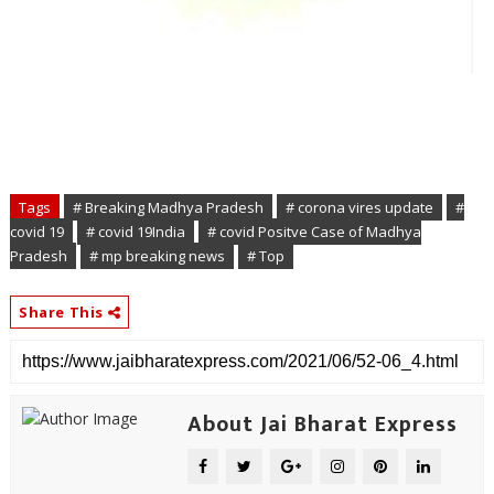
Tags
# Breaking Madhya Pradesh
# corona vires update
#
covid 19
# covid 19India
# covid Positve Case of Madhya
Pradesh
# mp breaking news
# Top
Share This
About Jai Bharat Express