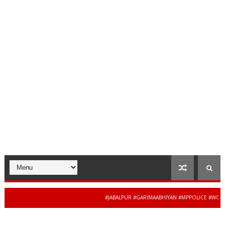
#JABALPUR #GARIMAABHIYAN #MPPOLICE #WOMENSA