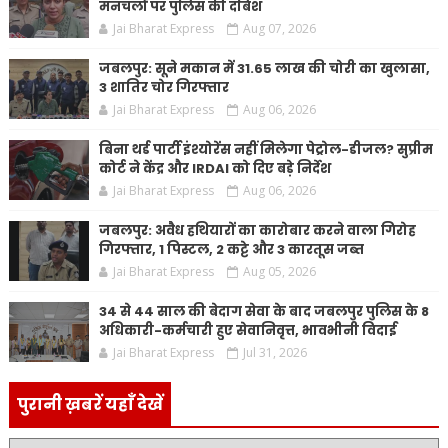
मनचलों पर पुलिस की दबिश
Jai Bharat Express
Aug 07, 2026
जबलपुर: सूने मकान में 31.65 लाख की चोरी का खुलासा,
3 शातिर चोर गिरफ्तार
Jai Bharat Express
Aug 06, 2026
बिना थर्ड पार्टी इंश्योरेंस नहीं मिलेगा पेट्रोल-डीजल? सुप्रीम
कोर्ट ने केंद्र और IRDAI को दिए बड़े निर्देश
Jai Bharat Express
Aug 06, 2026
जबलपुर: अवैध हथियारों का कारोबार करने वाला गिरोह
गिरफ्तार, 1 पिस्टल, 2 कट्टे और 3 कारतूस जब्त
Jai Bharat Express
Aug 05, 2026
34 से 44 साल की बेदाग सेवा के बाद जबलपुर पुलिस के 8
अधिकारी-कर्मचारी हुए सेवानिवृत्त, भावभीनी विदाई
Jai Bharat Express
Jul 31, 2026
पुरानी ख़बरें यहाँ देखें