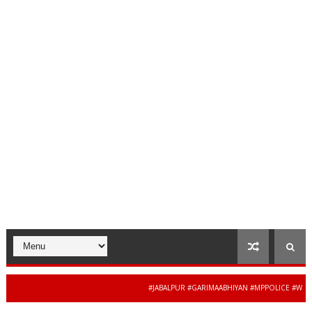
#JABALPUR #GARIMAABHIYAN #MPPOLICE #WOMENSA