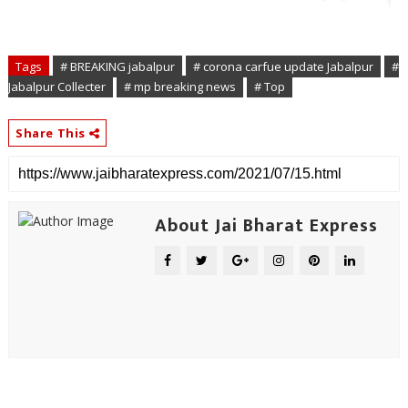
Tags
# BREAKING jabalpur
# corona carfue update Jabalpur
#
Jabalpur Collecter
# mp breaking news
# Top
Share This
About Jai Bharat Express