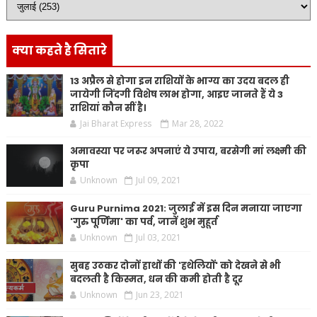
क्या कहते है सितारे
13 अप्रैल से होगा इन राशियों के भाग्य का उदय बदल ही
जायेगी जिंदगी विशेष लाभ होगा, आइए जानते हैं ये 3
राशियां कौन सीं है।
Jai Bharat Express
Mar 28, 2022
अमावस्या पर जरूर अपनाएं ये उपाय, बरसेगी मां लक्ष्मी की
कृपा
Unknown
Jul 09, 2021
Guru Purnima 2021: जुलाई में इस दिन मनाया जाएगा
'गुरु पूर्णिमा' का पर्व, जानें शुभ मुहूर्त
Unknown
Jul 03, 2021
सुबह उठकर दोनों हाथों की 'हथेलियों' को देखने से भी
बदलती है किस्मत, धन की कमी होती है दूर
Unknown
Jun 23, 2021