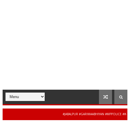
#JABALPUR #GARIMAABHIYAN #MPPOLICE #WOMENS
34 से 44 साल की बेदाग
CENEWS #MADHYAPRADESH #JAIBHARATEXPRESS