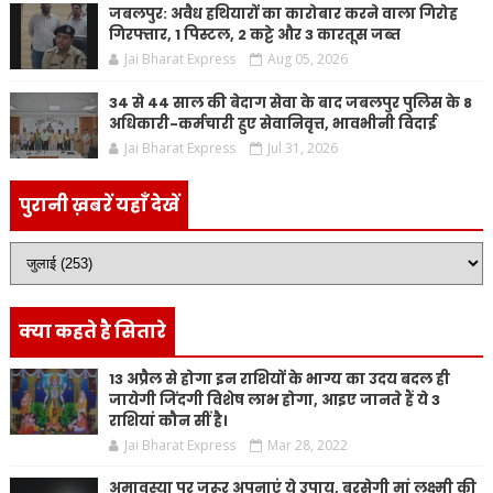
जबलपुर: अवैध हथियारों का कारोबार करने वाला गिरोह
गिरफ्तार, 1 पिस्टल, 2 कट्टे और 3 कारतूस जब्त
Jai Bharat Express
Aug 05, 2026
34 से 44 साल की बेदाग सेवा के बाद जबलपुर पुलिस के 8
अधिकारी-कर्मचारी हुए सेवानिवृत्त, भावभीनी विदाई
Jai Bharat Express
Jul 31, 2026
पुरानी ख़बरें यहाँ देखें
क्या कहते है सितारे
13 अप्रैल से होगा इन राशियों के भाग्य का उदय बदल ही
जायेगी जिंदगी विशेष लाभ होगा, आइए जानते हैं ये 3
राशियां कौन सीं है।
Jai Bharat Express
Mar 28, 2022
अमावस्या पर जरूर अपनाएं ये उपाय, बरसेगी मां लक्ष्मी की