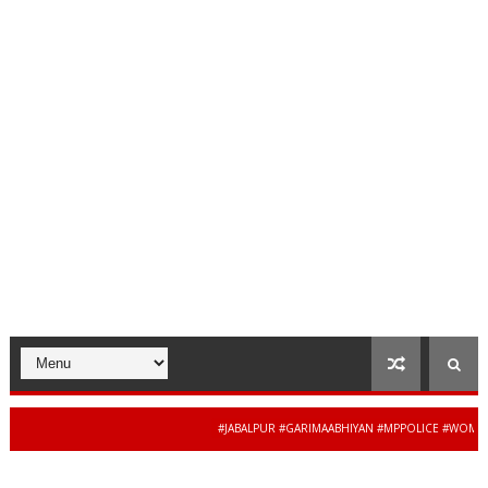
#JABALPUR #GARIMAABHIYAN #MPPOLICE #WOMENSAFETY
34 से 44 साल की बेदाग से
S #MADHYAPRADESH #JAIBHARATEXPRESS