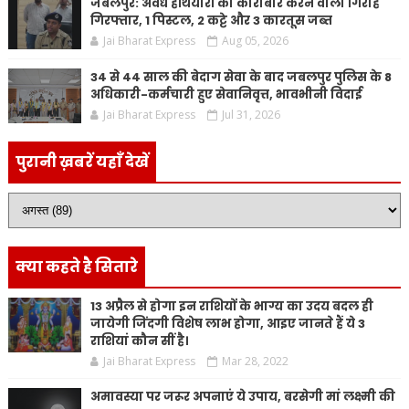
जबलपुर: अवैध हथियारों का कारोबार करने वाला गिरोह
गिरफ्तार, 1 पिस्टल, 2 कट्टे और 3 कारतूस जब्त
Jai Bharat Express
Aug 05, 2026
34 से 44 साल की बेदाग सेवा के बाद जबलपुर पुलिस के 8
अधिकारी-कर्मचारी हुए सेवानिवृत्त, भावभीनी विदाई
Jai Bharat Express
Jul 31, 2026
पुरानी ख़बरें यहाँ देखें
क्या कहते है सितारे
13 अप्रैल से होगा इन राशियों के भाग्य का उदय बदल ही
जायेगी जिंदगी विशेष लाभ होगा, आइए जानते हैं ये 3
राशियां कौन सीं है।
Jai Bharat Express
Mar 28, 2022
अमावस्या पर जरूर अपनाएं ये उपाय, बरसेगी मां लक्ष्मी की