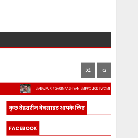
लाइफ स्टाइल
फ़िल्मी दुनिया
#JABALPUR #GARIMAABHIYAN #MPPOLICE #WOMENSAFETY #STUDENTSAFETY
कुछ बेहतरीन वेबसाइट आपके लिए
FACEBOOK