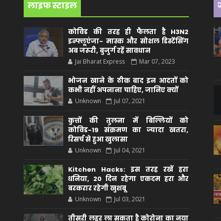
लाइफ स्टाइल
कोविड की तरह ही फैलता है H3N2
इन्फ्लूएंजा- मास्क और सोशल डिस्टेंसिंग
अब जरूरी, बुजुर्ग रहें सावधान
Jai Bharat Express
Mar 07, 2023
भोजन खाने के ठीक बाद इन आदतों को
कभी नहीं अपनाना चाहिए, जानिए क्यों
Unknown
Jul 07, 2021
कुत्तों की तुलना में बिल्लियों को
कोविड-19 संक्रमण का ज्यादा खतरा,
रिसर्च से हुआ खुलासा
Unknown
Jul 04, 2021
Kitchen Hacks: इस तरह रखें हरा
धनिया, 20 दिन रहेगा एकदम हरा और
बरकरार रहेगी खुशबू
Unknown
Jul 03, 2021
तीसरी लहर ला सकता है कोरोना का नया