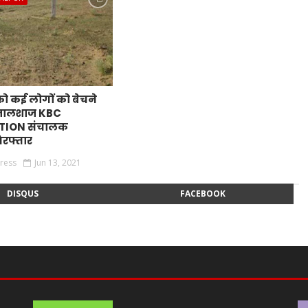
को कई लोगों को बेचने
 जालशाज KBC
ION संचालक
िरफ्तार
press
Jun 13, 2021
DISQUS
FACEBOOK