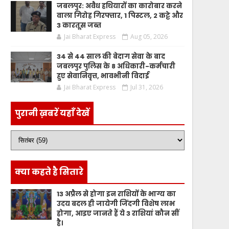
जबलपुर: अवैध हथियारों का कारोबार करने
वाला गिरोह गिरफ्तार, 1 पिस्टल, 2 कट्टे और
3 कारतूस जब्त
Jai Bharat Express
Aug 05, 2026
34 से 44 साल की बेदाग सेवा के बाद
जबलपुर पुलिस के 8 अधिकारी-कर्मचारी
हुए सेवानिवृत्त, भावभीनी विदाई
Jai Bharat Express
Jul 31, 2026
पुरानी ख़बरें यहाँ देखें
क्या कहते है सितारे
13 अप्रैल से होगा इन राशियों के भाग्य का
उदय बदल ही जायेगी जिंदगी विशेष लाभ
होगा, आइए जानते हैं ये 3 राशियां कौन सीं
है।