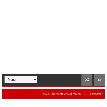
#JABALPUR #GARIMAABHIYAN #MPPOLICE #WOMENSAFETY #S
34 से 44 साल की बेदाग सेवा
MADHYAPRADESH #JAIBHARATEXPRESS