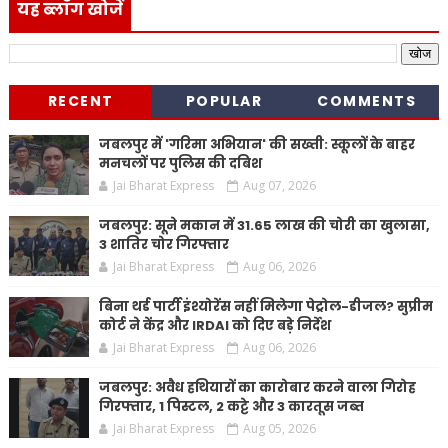
यह ब्लॉग खोजें
RECENT
POPULAR
COMMENTS
जबलपुर में 'गरिमा अभियान' की सख्ती: स्कूलों के बाहर
मनचलों पर पुलिस की दबिश
Jai Bharat Express
Aug 07, 2026
जबलपुर: सूने मकान में 31.65 लाख की चोरी का खुलासा,
3 शातिर चोर गिरफ्तार
Jai Bharat Express
Aug 06, 2026
बिना थर्ड पार्टी इंश्योरेंस नहीं मिलेगा पेट्रोल-डीजल? सुप्रीम
कोर्ट ने केंद्र और IRDAI को दिए बड़े निर्देश
Jai Bharat Express
Aug 06, 2026
जबलपुर: अवैध हथियारों का कारोबार करने वाला गिरोह
गिरफ्तार, 1 पिस्टल, 2 कट्टे और 3 कारतूस जब्त
Jai Bharat Express
Aug 05, 2026