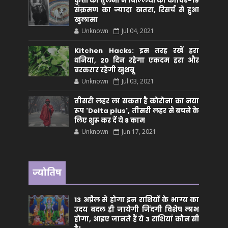
कुत्तों की तुलना में बिल्लियों को कोविड-19
संक्रमण का ज्यादा खतरा, रिसर्च से हुआ
खुलासा
Unknown
Jul 04, 2021
Kitchen Hacks: इस तरह रखें हरा
धनिया, 20 दिन रहेगा एकदम हरा और
बरकरार रहेगी खुशबू
Unknown
Jul 03, 2021
तीसरी लहर ला सकता है कोरोना का नया
रूप 'Delta plus', तीसरी लहर से बचने के
लिए शुरू कर दें ये 8 काम
Unknown
Jun 17, 2021
ज्योतिष
13 अप्रैल से होगा इन राशियों के भाग्य का
उदय बदल ही जायेगी जिंदगी विशेष लाभ
होगा, आइए जानते हैं ये 3 राशियां कौन सीं