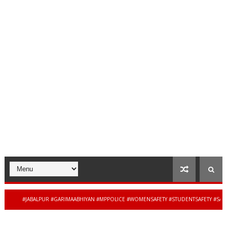
#JABALPUR #GARIMAABHIYAN #MPPOLICE #WOMENSAFETY #STUDENTSAFETY #SAMPATU