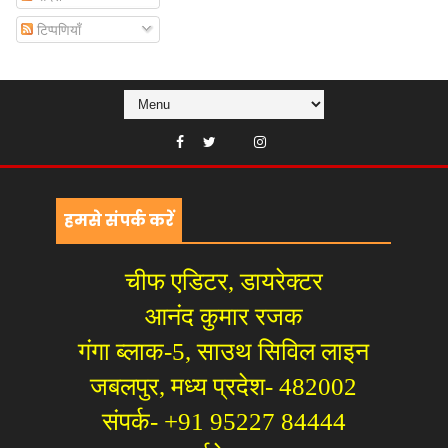
टिप्पणियाँ
हमसे संपर्क करें
चीफ एडिटर, डायरेक्टर
आनंद कुमार रजक
गंगा ब्लाक-5, साउथ सिविल लाइन
जबलपुर, मध्य प्रदेश- 482002
संपर्क- +91 95227 84444