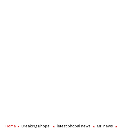
Home
Breaking Bhopal
letest bhopal news
MP news