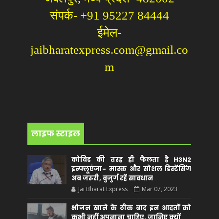
संपर्क- +91 95227 84444
ईमेल-
jaibharatexpress.com@gmail.co
m
लाइफ स्टाइल
कोविड की तरह ही फैलता है H3N2
इन्फ्लूएंजा- मास्क और सोशल डिस्टेंसिंग
अब जरूरी, बुजुर्ग रहें सावधान
Jai Bharat Express
Mar 07, 2023
भोजन खाने के ठीक बाद इन आदतों को
कभी नहीं अपनाना चाहिए, जानिए क्यों