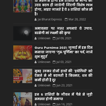
13 अप्रैल से होगा इन राशियों के भाग्य का
उदय बदल ही जायेगी जिंदगी विशेष लाभ
होगा, आइए जानते हैं ये 3 राशियां कौन सीं
है।
Jai Bharat Express
Mar 28, 2022
अमावस्या पर जरूर अपनाएं ये उपाय,
बरसेगी मां लक्ष्मी की कृपा
Unknown
Jul 09, 2021
Guru Purnima 2021: जुलाई में इस दिन
मनाया जाएगा 'गुरु पूर्णिमा' का पर्व, जानें
शुभ मुहूर्त
Unknown
Jul 03, 2021
सुबह उठकर दोनों हाथों की 'हथेलियों' को
देखने से भी बदलती है किस्मत, धन की
कमी होती है दूर
Unknown
Jun 23, 2021
इन 5 राशियों के जीवन में पैसे से जुड़ी
समस्या होगी समाप्त
Unknown
Jun 16, 2021