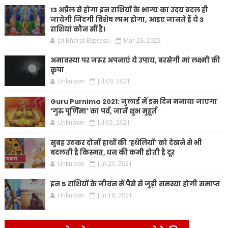
13 अप्रैल से होगा इन राशियों के भाग्य का उदय बदल ही
जायेगी जिंदगी विशेष लाभ होगा, आइए जानते हैं ये 3
राशियां कौन सीं है।
Jai Bharat Express
Mar 28, 2022
अमावस्या पर जरूर अपनाएं ये उपाय, बरसेगी मां लक्ष्मी की
कृपा
Unknown
Jul 09, 2021
Guru Purnima 2021: जुलाई में इस दिन मनाया जाएगा
'गुरु पूर्णिमा' का पर्व, जानें शुभ मुहूर्त
Unknown
Jul 03, 2021
सुबह उठकर दोनों हाथों की 'हथेलियों' को देखने से भी
बदलती है किस्मत, धन की कमी होती है दूर
Unknown
Jun 23, 2021
इन 5 राशियों के जीवन में पैसे से जुड़ी समस्या होगी समाप्त
Unknown
Jun 16, 2021