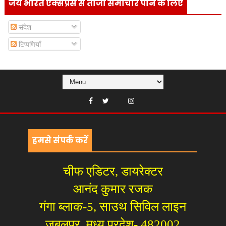
जय भारत एक्सप्रेस से ताजा समाचार पाने के लिए
संदेश
टिप्पणियाँ
हमसे संपर्क करें
चीफ एडिटर, डायरेक्टर
आनंद कुमार रजक
गंगा ब्लाक-5, साउथ सिविल लाइन
जबलपुर, मध्य प्रदेश- 482002