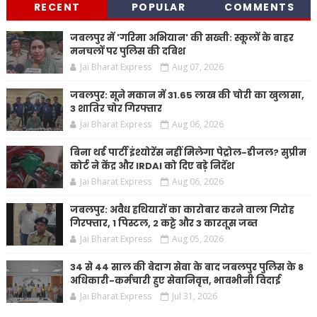
RECENT
POPULAR
COMMENTS
जबलपुर में 'गरिमा अभियान' की सख्ती: स्कूलों के बाहर
मनचलों पर पुलिस की दबिश
Jai Bharat Express
Aug 07, 2026
जबलपुर: सूने मकान में 31.65 लाख की चोरी का खुलासा,
3 शातिर चोर गिरफ्तार
Jai Bharat Express
Aug 06, 2026
बिना थर्ड पार्टी इंश्योरेंस नहीं मिलेगा पेट्रोल-डीजल? सुप्रीम
कोर्ट ने केंद्र और IRDAI को दिए बड़े निर्देश
Jai Bharat Express
Aug 06, 2026
जबलपुर: अवैध हथियारों का कारोबार करने वाला गिरोह
गिरफ्तार, 1 पिस्टल, 2 कट्टे और 3 कारतूस जब्त
Jai Bharat Express
Aug 05, 2026
34 से 44 साल की बेदाग सेवा के बाद जबलपुर पुलिस के 8
अधिकारी-कर्मचारी हुए सेवानिवृत्त, भावभीनी विदाई
Jai Bharat Express
Jul 31, 2026