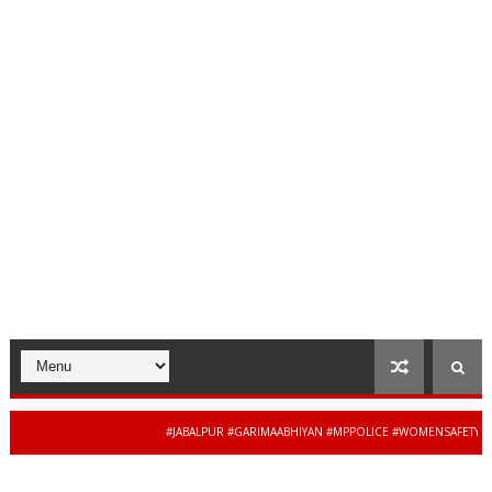
#JABALPUR #GARIMAABHIYAN #MPPOLICE #WOMENSAFETY #STUDENTSA
34 से 44 साल की बेदाग सेवा के 
ADESH #JAIBHARATEXPRESS