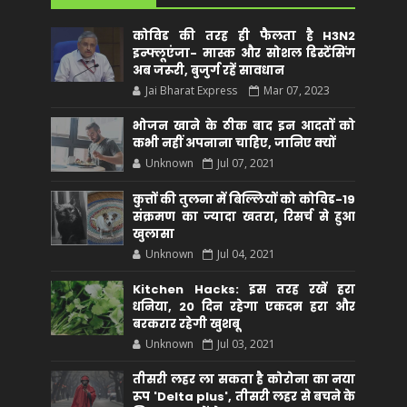
कोविड की तरह ही फैलता है H3N2
इन्फ्लूएंजा- मास्क और सोशल डिस्टेंसिंग
अब जरूरी, बुजुर्ग रहें सावधान
Jai Bharat Express
Mar 07, 2023
भोजन खाने के ठीक बाद इन आदतों को
कभी नहीं अपनाना चाहिए, जानिए क्यों
Unknown
Jul 07, 2021
कुत्तों की तुलना में बिल्लियों को कोविड-19
संक्रमण का ज्यादा खतरा, रिसर्च से हुआ
खुलासा
Unknown
Jul 04, 2021
Kitchen Hacks: इस तरह रखें हरा
धनिया, 20 दिन रहेगा एकदम हरा और
बरकरार रहेगी खुशबू
Unknown
Jul 03, 2021
तीसरी लहर ला सकता है कोरोना का नया
रूप 'Delta plus', तीसरी लहर से बचने के