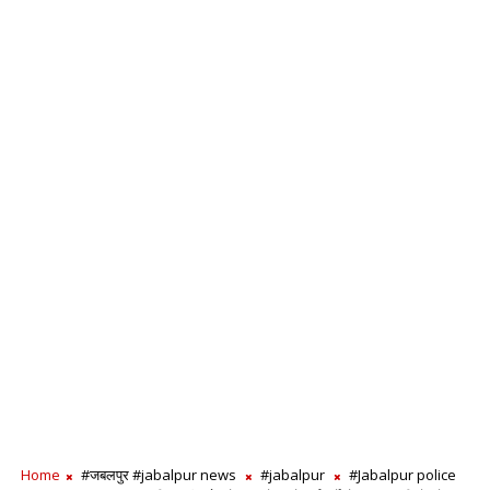
Home
#जबलपुर #jabalpur news
#jabalpur
#Jabalpur police