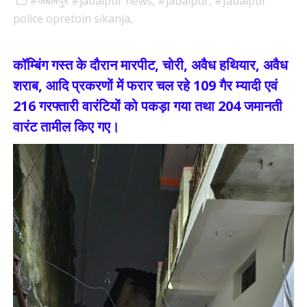
#जबलपुर #jabalpur news,
#jabalpur,
#Jabalpur
police opretoin sikanja,
कॉम्बिंग गस्त के दौरान मारपीट, चोरी, अवैध हथियार, अवैध
शराब, आदि प्रकरणों में फरार चल रहे 109 गैर म्यादी एवं
216 गरफ्तारी वारंटियों को पकड़ा गया तथा 204 जमानती
वारंट तामील किए गए।