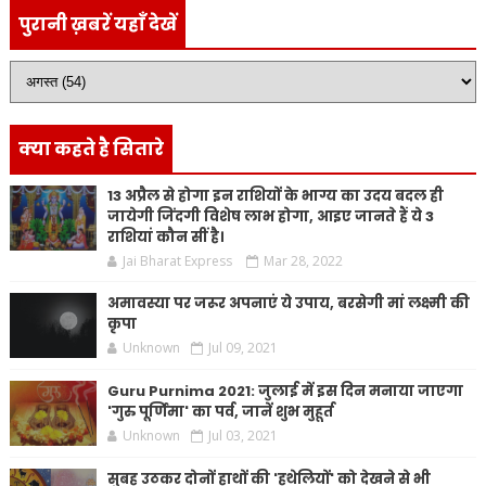
पुरानी ख़बरें यहाँ देखें
क्या कहते है सितारे
13 अप्रैल से होगा इन राशियों के भाग्य का उदय बदल ही
जायेगी जिंदगी विशेष लाभ होगा, आइए जानते हैं ये 3
राशियां कौन सीं है।
Jai Bharat Express
Mar 28, 2022
अमावस्या पर जरूर अपनाएं ये उपाय, बरसेगी मां लक्ष्मी की
कृपा
Unknown
Jul 09, 2021
Guru Purnima 2021: जुलाई में इस दिन मनाया जाएगा
'गुरु पूर्णिमा' का पर्व, जानें शुभ मुहूर्त
Unknown
Jul 03, 2021
सुबह उठकर दोनों हाथों की 'हथेलियों' को देखने से भी