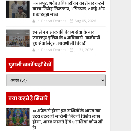
जबलपुर: अवैध हथियारों का कारोबार करने
वाला गिरोह गिरफ्तार, 1 पिस्टल, 2 कट्टे और
3 कारतूस जब्त
Jai Bharat Express
Aug 05, 2026
34 से 44 साल की बेदाग सेवा के बाद
जबलपुर पुलिस के 8 अधिकारी-कर्मचारी
हुए सेवानिवृत्त, भावभीनी विदाई
Jai Bharat Express
Jul 31, 2026
पुरानी ख़बरें यहाँ देखें
क्या कहते है सितारे
13 अप्रैल से होगा इन राशियों के भाग्य का
उदय बदल ही जायेगी जिंदगी विशेष लाभ
होगा, आइए जानते हैं ये 3 राशियां कौन सीं
है।