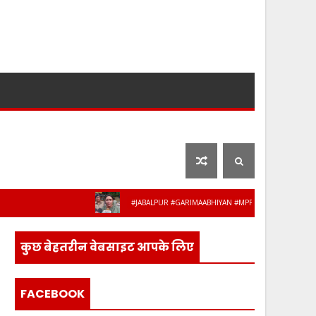
लाइफ स्टाइल
फ़िल्मी दुनिया
#JABALPUR #GARIMAABHIYAN #MPPOLICE #WOMENSAFETY #S
कुछ बेहतरीन वेबसाइट आपके लिए
FACEBOOK