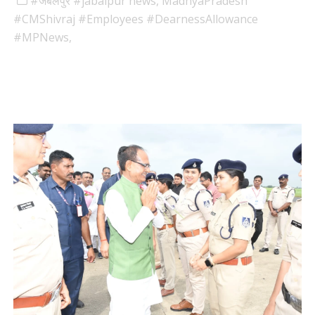
#जबलपुर #jabalpur news,
MadhyaPradesh
#CMShivraj #Employees #DearnessAllowance
#MPNews,