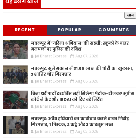
यह ब्लॉग खोजें
RECENT
POPULAR
COMMENTS
जबलपुर में 'गरिमा अभियान' की सख्ती: स्कूलों के बाहर
मनचलों पर पुलिस की दबिश
Jai Bharat Express
Aug 07, 2026
जबलपुर: सूने मकान में 31.65 लाख की चोरी का खुलासा,
3 शातिर चोर गिरफ्तार
Jai Bharat Express
Aug 06, 2026
बिना थर्ड पार्टी इंश्योरेंस नहीं मिलेगा पेट्रोल-डीजल? सुप्रीम
कोर्ट ने केंद्र और IRDAI को दिए बड़े निर्देश
Jai Bharat Express
Aug 06, 2026
जबलपुर: अवैध हथियारों का कारोबार करने वाला गिरोह
गिरफ्तार, 1 पिस्टल, 2 कट्टे और 3 कारतूस जब्त
Jai Bharat Express
Aug 05, 2026