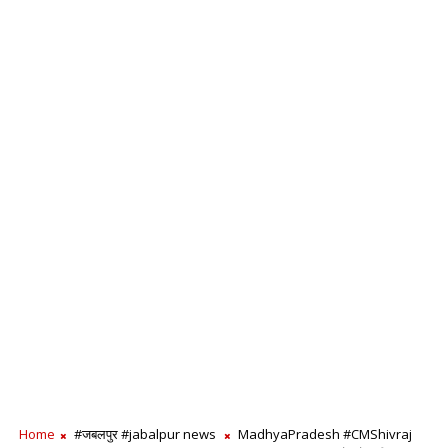
Home
#जबलपुर #jabalpur news
MadhyaPradesh #CMShivraj