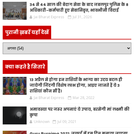
34 से 44 साल की बेदाग सेवा के बाद जबलपुर पुलिस के 8
अधिकारी-कर्मचारी हुए सेवानिवृत्त, भावभीनी विदाई
Jai Bharat Express
Jul 31, 2026
पुरानी ख़बरें यहाँ देखें
क्या कहते है सितारे
13 अप्रैल से होगा इन राशियों के भाग्य का उदय बदल ही
जायेगी जिंदगी विशेष लाभ होगा, आइए जानते हैं ये 3
राशियां कौन सीं है।
Jai Bharat Express
Mar 28, 2022
अमावस्या पर जरूर अपनाएं ये उपाय, बरसेगी मां लक्ष्मी की
कृपा
Unknown
Jul 09, 2021
Guru Purnima 2021: जुलाई में इस दिन मनाया जाएगा