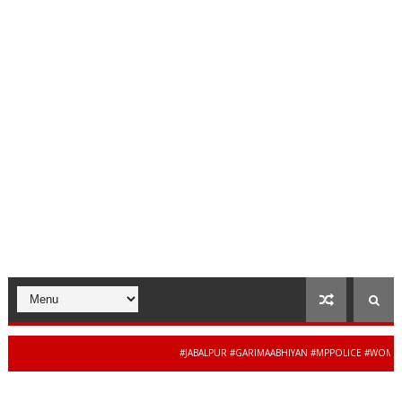
#JABALPUR #GARIMAABHIYAN #MPPOLICE #WOMENSAFETY #S