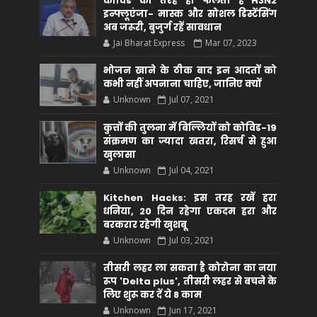
कोविड की तरह ही फैलता है H3N2
इन्फ्लूएंजा- मास्क और सोशल डिस्टेंसिंग
अब जरूरी, बुजुर्ग रहें सावधान
Jai Bharat Express
Mar 07, 2023
भोजन खाने के ठीक बाद इन आदतों को
कभी नहीं अपनाना चाहिए, जानिए क्यों
Unknown
Jul 07, 2021
कुत्तों की तुलना में बिल्लियों को कोविड-19
संक्रमण का ज्यादा खतरा, रिसर्च से हुआ
खुलासा
Unknown
Jul 04, 2021
Kitchen Hacks: इस तरह रखें हरा
धनिया, 20 दिन रहेगा एकदम हरा और
बरकरार रहेगी खुशबू
Unknown
Jul 03, 2021
तीसरी लहर ला सकता है कोरोना का नया
रूप 'Delta plus', तीसरी लहर से बचने के
लिए शुरू कर दें ये 8 काम
Unknown
Jun 17, 2021