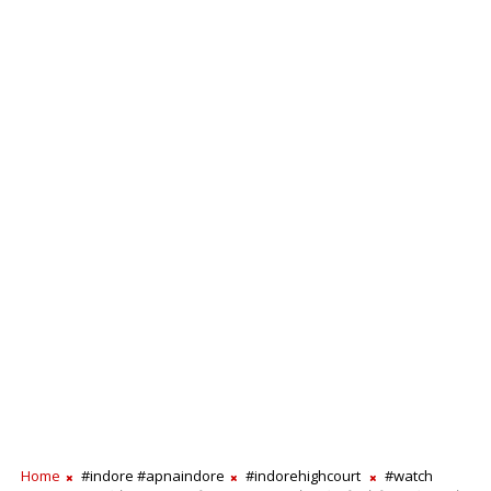
Home
#indore​ #apnaindore​
#indorehighcourt
#watch