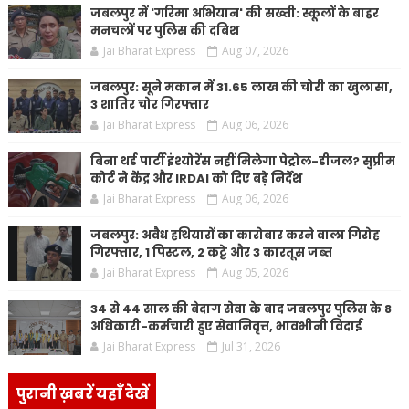
जबलपुर में 'गरिमा अभियान' की सख्ती: स्कूलों के बाहर
मनचलों पर पुलिस की दबिश
Jai Bharat Express
Aug 07, 2026
जबलपुर: सूने मकान में 31.65 लाख की चोरी का खुलासा,
3 शातिर चोर गिरफ्तार
Jai Bharat Express
Aug 06, 2026
बिना थर्ड पार्टी इंश्योरेंस नहीं मिलेगा पेट्रोल-डीजल? सुप्रीम
कोर्ट ने केंद्र और IRDAI को दिए बड़े निर्देश
Jai Bharat Express
Aug 06, 2026
जबलपुर: अवैध हथियारों का कारोबार करने वाला गिरोह
गिरफ्तार, 1 पिस्टल, 2 कट्टे और 3 कारतूस जब्त
Jai Bharat Express
Aug 05, 2026
34 से 44 साल की बेदाग सेवा के बाद जबलपुर पुलिस के 8
अधिकारी-कर्मचारी हुए सेवानिवृत्त, भावभीनी विदाई
Jai Bharat Express
Jul 31, 2026
पुरानी ख़बरें यहाँ देखें