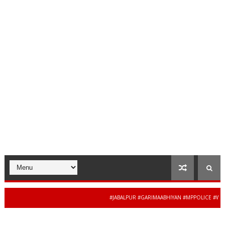
#JABALPUR #GARIMAABHIYAN #MPPOLICE #WOMENSA