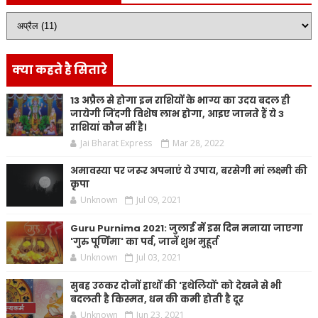
क्या कहते है सितारे
13 अप्रैल से होगा इन राशियों के भाग्य का उदय बदल ही
जायेगी जिंदगी विशेष लाभ होगा, आइए जानते हैं ये 3
राशियां कौन सीं है।
Jai Bharat Express
Mar 28, 2022
अमावस्या पर जरूर अपनाएं ये उपाय, बरसेगी मां लक्ष्मी की
कृपा
Unknown
Jul 09, 2021
Guru Purnima 2021: जुलाई में इस दिन मनाया जाएगा
'गुरु पूर्णिमा' का पर्व, जानें शुभ मुहूर्त
Unknown
Jul 03, 2021
सुबह उठकर दोनों हाथों की 'हथेलियों' को देखने से भी
बदलती है किस्मत, धन की कमी होती है दूर
Unknown
Jun 23, 2021