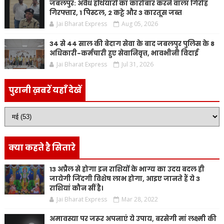
जबलपुर: अवैध हथियारों का कारोबार करने वाला गिरोह
गिरफ्तार, 1 पिस्टल, 2 कट्टे और 3 कारतूस जब्त
Jai Bharat Express
Aug 05, 2026
34 से 44 साल की बेदाग सेवा के बाद जबलपुर पुलिस के 8
अधिकारी-कर्मचारी हुए सेवानिवृत्त, भावभीनी विदाई
Jai Bharat Express
Jul 31, 2026
पुरानी ख़बरें यहाँ देखें
क्या कहते है सितारे
13 अप्रैल से होगा इन राशियों के भाग्य का उदय बदल ही
जायेगी जिंदगी विशेष लाभ होगा, आइए जानते हैं ये 3
राशियां कौन सीं है।
Jai Bharat Express
Mar 28, 2022
अमावस्या पर जरूर अपनाएं ये उपाय, बरसेगी मां लक्ष्मी की