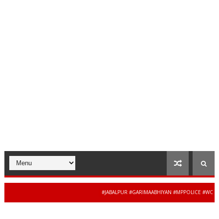
#JABALPUR #GARIMAABHIYAN #MPPOLICE #WOMENSA