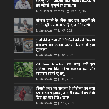
इन्फ्लूएंजा- मास्क और सोशल डिस्टेंसिंग
अब जरूरी, बुजुर्ग रहें सावधान
Jai Bharat Express
Mar 07, 2023
भोजन खाने के ठीक बाद इन आदतों को
कभी नहीं अपनाना चाहिए, जानिए क्यों
Unknown
Jul 07, 2021
कुत्तों की तुलना में बिल्लियों को कोविड-19
संक्रमण का ज्यादा खतरा, रिसर्च से हुआ
खुलासा
Unknown
Jul 04, 2021
Kitchen Hacks: इस तरह रखें हरा
धनिया, 20 दिन रहेगा एकदम हरा और
बरकरार रहेगी खुशबू
Unknown
Jul 03, 2021
तीसरी लहर ला सकता है कोरोना का नया
रूप 'Delta plus', तीसरी लहर से बचने के
लिए शुरू कर दें ये 8 काम
Unknown
Jun 17, 2021