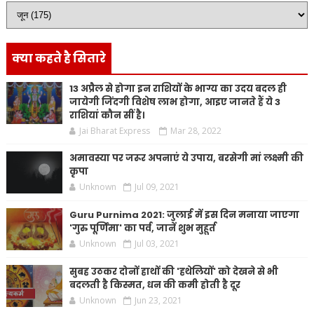
क्या कहते है सितारे
13 अप्रैल से होगा इन राशियों के भाग्य का उदय बदल ही
जायेगी जिंदगी विशेष लाभ होगा, आइए जानते हैं ये 3
राशियां कौन सीं है।
Jai Bharat Express
Mar 28, 2022
अमावस्या पर जरूर अपनाएं ये उपाय, बरसेगी मां लक्ष्मी की
कृपा
Unknown
Jul 09, 2021
Guru Purnima 2021: जुलाई में इस दिन मनाया जाएगा
'गुरु पूर्णिमा' का पर्व, जानें शुभ मुहूर्त
Unknown
Jul 03, 2021
सुबह उठकर दोनों हाथों की 'हथेलियों' को देखने से भी
बदलती है किस्मत, धन की कमी होती है दूर
Unknown
Jun 23, 2021