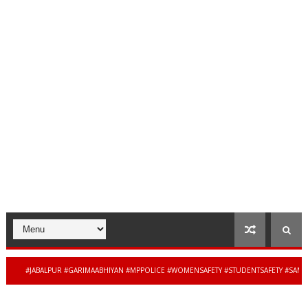
#JABALPUR #GARIMAABHIYAN #MPPOLICE #WOMENSAFETY #STUDENTSAFETY #SAMPATUP