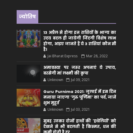
ज्योतिष
13 अप्रैल से होगा इन राशियों के भाग्य का
उदय बदल ही जायेगी जिंदगी विशेष लाभ
होगा, आइए जानते हैं ये 3 राशियां कौन सीं
है।
Jai Bharat Express
Mar 28, 2022
अमावस्या पर जरूर अपनाएं ये उपाय,
बरसेगी मां लक्ष्मी की कृपा
Unknown
Jul 09, 2021
Guru Purnima 2021: जुलाई में इस दिन
मनाया जाएगा 'गुरु पूर्णिमा' का पर्व, जानें
शुभ मुहूर्त
Unknown
Jul 03, 2021
सुबह उठकर दोनों हाथों की 'हथेलियों' को
देखने से भी बदलती है किस्मत, धन की
कमी होती है दूर