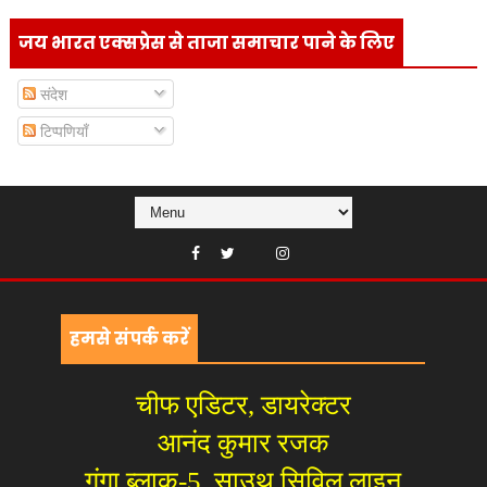
जय भारत एक्सप्रेस से ताजा समाचार पाने के लिए
संदेश
टिप्पणियाँ
हमसे संपर्क करें
चीफ एडिटर, डायरेक्टर
आनंद कुमार रजक
गंगा ब्लाक-5, साउथ सिविल लाइन