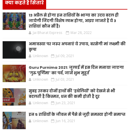
क्या कहते है सितारे
13 अप्रैल से होगा इन राशियों के भाग्य का उदय बदल ही
जायेगी जिंदगी विशेष लाभ होगा, आइए जानते हैं ये 3
राशियां कौन सीं है।
Jai Bharat Express
Mar 28, 2022
अमावस्या पर जरूर अपनाएं ये उपाय, बरसेगी मां लक्ष्मी की
कृपा
Unknown
Jul 09, 2021
Guru Purnima 2021: जुलाई में इस दिन मनाया जाएगा
'गुरु पूर्णिमा' का पर्व, जानें शुभ मुहूर्त
Unknown
Jul 03, 2021
सुबह उठकर दोनों हाथों की 'हथेलियों' को देखने से भी
बदलती है किस्मत, धन की कमी होती है दूर
Unknown
Jun 23, 2021
इन 5 राशियों के जीवन में पैसे से जुड़ी समस्या होगी समाप्त
Unknown
Jun 16, 2021